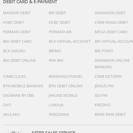
DEBIT CARD & E-PAYMENT
MANDIRI DEBIT
BRI DEBIT
DANAMON DEBIT
HSBC DEBIT
OCBC DEBIT
CIMB NIAGA DEBIT
PERMATA DEBIT
PERMATA ME
MEGA DEBIT CARD
BNI DEBIT CARD
BCA VIRTUAL ACCOUNT
BRI VIRTUAL ACCOU
BCA SAKUKU
BRIMO
BRI POINT
BNI DEBIT ONLINE
IPAY BNI
DANAMON ONLINE
BANKING
CIMB CLICKS
REKENING PONSEL
CIMB OCTOPAY
BTN MOBILE BANKING
BTN DEBIT ONLINE
JENIUS PAY
DIGIBANK BY DBS
JAKONE MOBILE
GO-PAY
OVO
LINKAJA
KREDIVO
AKULAKU
INDODANA
BANK RAYA DEBIT
AFTER SALES SERVICE