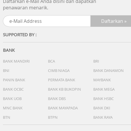
Daftarkan e-Mail Anda disini dan dapatkan
penawaran menarik.
SUPPORTED BY :
BANK
BANK MANDIRI
BCA
BRI
BNI
CIMB NIAGA
BANK DANAMON
PANIN BANK
PERMATA BANK
MAYBANK
BANK OCBC
BANK KB BUKOPIN
BANK MEGA
BANK UOB
BANK DBS
BANK HSBC
MNC BANK
BANK MAYAPADA
BANK DKI
BTN
BTPN
BANK RAYA