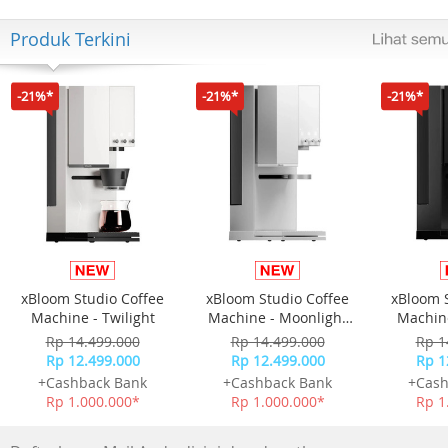
Produk Terkini
-21%*
-21%*
-21%*
xBloom Studio Coffee
xBloom Studio Coffee
xBloom 
Machine - Twilight
Machine - Moonlight
Machine
White
Rp 14.499.000
Rp 14.499.000
Rp 1
Rp 12.499.000
Rp 12.499.000
Rp 1
+Cashback Bank
+Cashback Bank
+Cash
Rp 1.000.000*
Rp 1.000.000*
Rp 1