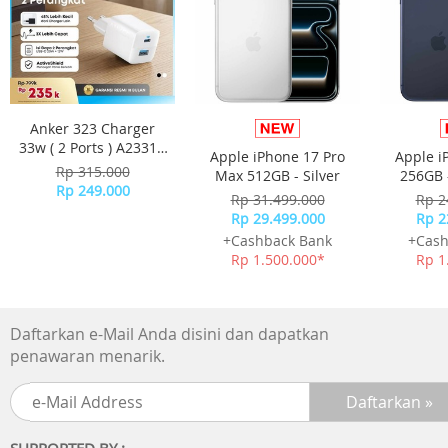
Anker 323 Charger
33w ( 2 Ports ) A2331 -
Apple iPhone 17 Pro
Apple i
White
Rp 315.000
Max 512GB - Silver
256GB 
Rp 249.000
Rp 31.499.000
Rp 2
Rp 29.499.000
Rp 2
+Cashback Bank
+Cash
Rp 1.500.000*
Rp 1
Daftarkan e-Mail Anda disini dan dapatkan
penawaran menarik.
SUPPORTED BY :