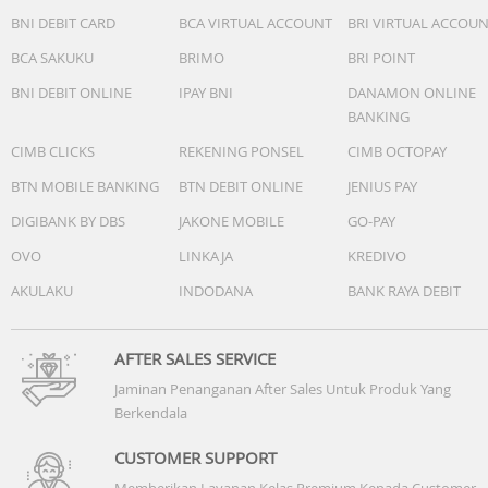
BNI DEBIT CARD
BCA VIRTUAL ACCOUNT
BRI VIRTUAL ACCOU
BCA SAKUKU
BRIMO
BRI POINT
BNI DEBIT ONLINE
IPAY BNI
DANAMON ONLINE
BANKING
CIMB CLICKS
REKENING PONSEL
CIMB OCTOPAY
BTN MOBILE BANKING
BTN DEBIT ONLINE
JENIUS PAY
DIGIBANK BY DBS
JAKONE MOBILE
GO-PAY
OVO
LINKAJA
KREDIVO
AKULAKU
INDODANA
BANK RAYA DEBIT
AFTER SALES SERVICE
Jaminan Penanganan After Sales Untuk Produk Yang
Berkendala
CUSTOMER SUPPORT
Memberikan Layanan Kelas Premium Kepada Customer