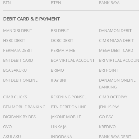
BTN
BTPN
BANK RAYA
DEBIT CARD & E-PAYMENT
MANDIRI DEBIT
BRI DEBIT
DANAMON DEBIT
HSBC DEBIT
OCBC DEBIT
CIMB NIAGA DEBIT
PERMATA DEBIT
PERMATA ME
MEGA DEBIT CARD
BNI DEBIT CARD
BCA VIRTUAL ACCOUNT
BRI VIRTUAL ACCOU
BCA SAKUKU
BRIMO
BRI POINT
BNI DEBIT ONLINE
IPAY BNI
DANAMON ONLINE
BANKING
CIMB CLICKS
REKENING PONSEL
CIMB OCTOPAY
BTN MOBILE BANKING
BTN DEBIT ONLINE
JENIUS PAY
DIGIBANK BY DBS
JAKONE MOBILE
GO-PAY
OVO
LINKAJA
KREDIVO
AKULAKU
INDODANA
BANK RAYA DEBIT