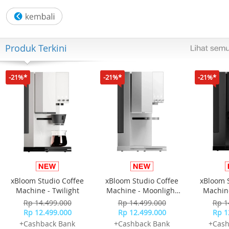
Produk Terkini
-21%*
-21%*
-21%*
xBloom Studio Coffee
xBloom Studio Coffee
xBloom 
Machine - Twilight
Machine - Moonlight
Machine
White
Rp 14.499.000
Rp 14.499.000
Rp 1
Rp 12.499.000
Rp 12.499.000
Rp 1
+Cashback Bank
+Cashback Bank
+Cash