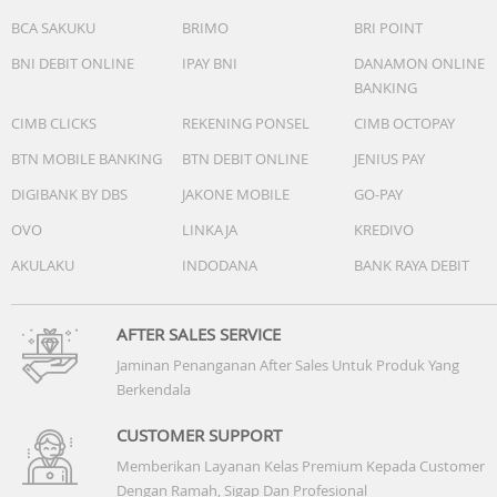
BCA SAKUKU
BRIMO
BRI POINT
BNI DEBIT ONLINE
IPAY BNI
DANAMON ONLINE
BANKING
CIMB CLICKS
REKENING PONSEL
CIMB OCTOPAY
BTN MOBILE BANKING
BTN DEBIT ONLINE
JENIUS PAY
DIGIBANK BY DBS
JAKONE MOBILE
GO-PAY
OVO
LINKAJA
KREDIVO
AKULAKU
INDODANA
BANK RAYA DEBIT
AFTER SALES SERVICE
Jaminan Penanganan After Sales Untuk Produk Yang
Berkendala
CUSTOMER SUPPORT
Memberikan Layanan Kelas Premium Kepada Customer
Dengan Ramah, Sigap Dan Profesional