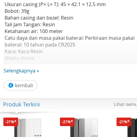
Ukuran casing (P× L× T): 45 × 42.1 × 12.5 mm
Bobot: 39g
Bahan casing dan bezel: Resin
Tali Jam Tangan: Resin
Ketahanan air: 100 meter
Catu daya dan masa pakai baterai: Perkiraan masa pakai
baterai: 10 tahun pada CR2025
Kaca: Kaca Resin
Waktu dunia:
- Multi Waktu (4 kota berbeda)
Selengkapnya »
- Waktu dunia 31 zona waktu (48 kota + waktu universal
terkoordinasi), waktu musim panas aktif/nonaktif, perali
Kota asal/Kota waktu dunia
Stopwatch:
- Stopwatch 1/100 detik
Produk Terkini
- Kapasitas pengukuran: 23:59'59.99'
- Mode pengukuran: Waktu berlalu, waktu split, waktu
posisi pertama-kedua
-21%*
-21%*
-21%*
Waktu Mundur:
- Penghitung waktu mundur Unit pengukuran: 1/10 detik