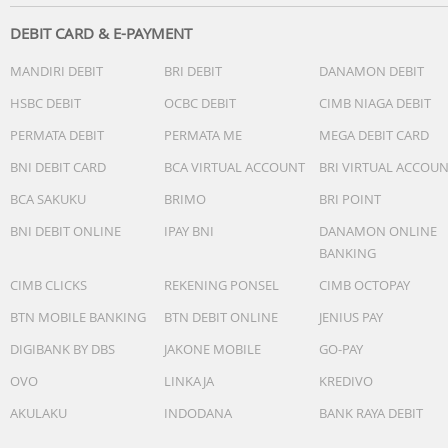
DEBIT CARD & E-PAYMENT
MANDIRI DEBIT
BRI DEBIT
DANAMON DEBIT
HSBC DEBIT
OCBC DEBIT
CIMB NIAGA DEBIT
PERMATA DEBIT
PERMATA ME
MEGA DEBIT CARD
BNI DEBIT CARD
BCA VIRTUAL ACCOUNT
BRI VIRTUAL ACCOU
BCA SAKUKU
BRIMO
BRI POINT
BNI DEBIT ONLINE
IPAY BNI
DANAMON ONLINE
BANKING
CIMB CLICKS
REKENING PONSEL
CIMB OCTOPAY
BTN MOBILE BANKING
BTN DEBIT ONLINE
JENIUS PAY
DIGIBANK BY DBS
JAKONE MOBILE
GO-PAY
OVO
LINKAJA
KREDIVO
AKULAKU
INDODANA
BANK RAYA DEBIT