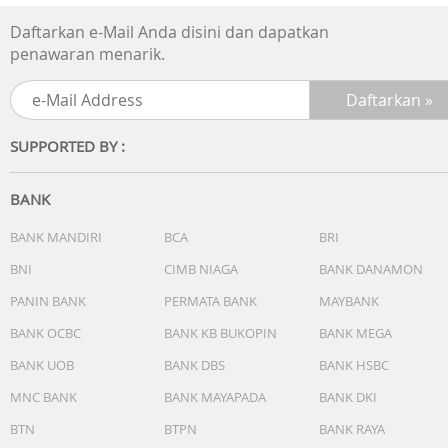
- Berkedip dengan dengung bunyi alarm, sinyal waktu
Daftarkan e-Mail Anda disini dan dapatkan
hitungan jam, penghitung waktu mundur, alarm waktu
penawaran menarik.
habis
Cahaya:
- Lampu latar LED (Super Illuminator)
- Berpijar
SUPPORTED BY :
Warna cahaya LED: Putih
Kalender: Kalender otomatis sepenuhnya (hingga tahun
2099)
BANK
Akurasi: ±15 detik per bulan
Fitur lain:
BANK MANDIRI
BCA
BRI
- Format 12/24 jam
BNI
CIMB NIAGA
BANK DANAMON
- Penunjuk waktu standar:Jam, menit, detik, pm, bulan,
PANIN BANK
PERMATA BANK
MAYBANK
tanggal, hari
Garansi Resmi 2 Tahun
BANK OCBC
BANK KB BUKOPIN
BANK MEGA
Include: Box, Jam Tangan, Kartu Garansi, Buku Manual
BANK UOB
BANK DBS
BANK HSBC
MNC BANK
BANK MAYAPADA
BANK DKI
BTN
BTPN
BANK RAYA