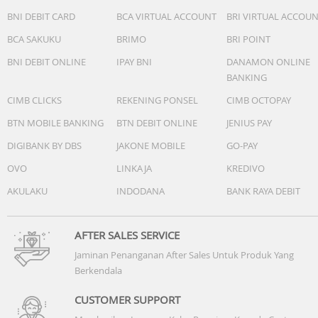
Garansi Resmi 2 Tahun
BNI DEBIT CARD
BCA VIRTUAL ACCOUNT
BRI VIRTUAL ACCOU
Include: Box, Jam Tangan, Kartu Garansi, Manual
BCA SAKUKU
BRIMO
BRI POINT
BNI DEBIT ONLINE
IPAY BNI
DANAMON ONLINE
BANKING
CIMB CLICKS
REKENING PONSEL
CIMB OCTOPAY
BTN MOBILE BANKING
BTN DEBIT ONLINE
JENIUS PAY
DIGIBANK BY DBS
JAKONE MOBILE
GO-PAY
OVO
LINKAJA
KREDIVO
AKULAKU
INDODANA
BANK RAYA DEBIT
AFTER SALES SERVICE
Jaminan Penanganan After Sales Untuk Produk Yang
Berkendala
CUSTOMER SUPPORT