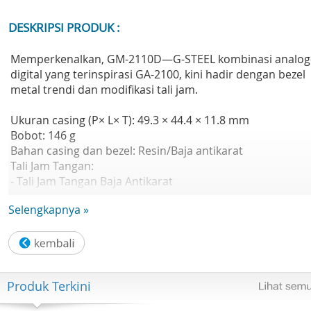
DESKRIPSI PRODUK :
Memperkenalkan, GM-2110D—G-STEEL kombinasi analog
digital yang terinspirasi GA-2100, kini hadir dengan bezel
metal trendi dan modifikasi tali jam.
Ukuran casing (P× L× T): 49.3 × 44.4 × 11.8 mm
Bobot: 146 g
Bahan casing dan bezel: Resin/Baja antikarat
Tali Jam Tangan:
- Tali Jam Tangan Baja Antikarat
- Gesper 3 lipatan satu sentuhan
Selengkapnya »
Konstruksi: Tahan Guncangan
Ketahanan air: 200 meter
Catu daya dan masa pakai baterai: Perkiraan masa pakai
baterai: 3 tahun pada SR726W X 2
Kaca: Kaca Mineral
Produk Terkini
Ukuran tali yang kompatibel: 150 hingga 205 mm
Fungsi: Neobrite