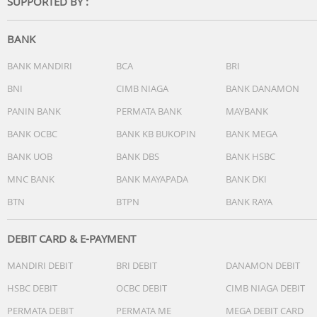
SUPPORTED BY :
- 5 alarm harian
- Sinyal waktu hitungan jam
Cahaya:
BANK
- Lampu LED ganda
- Lampu LED untuk muka jam (Super illuminator, opsi
BANK MANDIRI
BCA
BRI
durasi iluminasi (1,5 detik atau 3 detik), berpijar)
BNI
CIMB NIAGA
BANK DANAMON
- Lampu latar LED untuk layar digital (Super illuminator,
opsi durasi iluminasi (1,5 detik atau 3 detik), berpijar)
PANIN BANK
PERMATA BANK
MAYBANK
Warna cahaya LED: Putih
BANK OCBC
BANK KB BUKOPIN
BANK MEGA
Kalender: Kalender otomatis sepenuhnya (hingga tahun
BANK UOB
BANK DBS
BANK HSBC
2099)
Fitur senyap: Suara tombol operasi aktif/nonaktif
MNC BANK
BANK MAYAPADA
BANK DKI
Akurasi: ±15 detik per bulan
BTN
BTPN
BANK RAYA
Fitur lain:
- Format 12/24 jam
- Fitur pergeseran jarum (Jarum bergeser agar tidak
DEBIT CARD & E-PAYMENT
menghalangi tampilan konten digital.)
MANDIRI DEBIT
BRI DEBIT
DANAMON DEBIT
- Penunjuk waktu standar:
Analog: 2 jarum (jam, menit (jarum bergerak setiap 20
HSBC DEBIT
OCBC DEBIT
CIMB NIAGA DEBIT
detik)), 1 dial (hari)
PERMATA DEBIT
PERMATA ME
MEGA DEBIT CARD
Digital: Jam, menit, detik, pm, bulan, tanggal