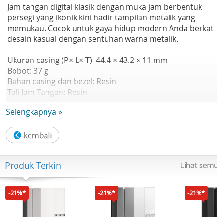
Jam tangan digital klasik dengan muka jam berbentuk
persegi yang ikonik kini hadir tampilan metalik yang
memukau. Cocok untuk gaya hidup modern Anda berkat
desain kasual dengan sentuhan warna metalik.
Ukuran casing (P× L× T): 44.4 × 43.2 × 11 mm
Bobot: 37 g
Bahan casing dan bezel: Resin
Tali Jam Tangan: Resin
Ketahanan air: 50 meter
Selengkapnya »
Catu daya dan masa pakai baterai: Perkiraan masa pakai
baterai: 7 tahun pada CR2016
Kaca: Kaca Resin
Ukuran tali yang kompatibel: 145 hingga 215 mm
Stopwatch:
Produk Terkini
- Stopwatch 1/100 detik
- Kapasitas pengukuran: 59'59.99"
- Mode pengukuran: Waktu berlalu, waktu split, waktu
-21%*
-21%*
-21%*
posisi pertama-kedua
Alarm/sinyal waktu hitungan jam: