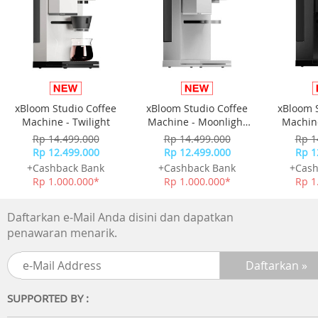
- Alarm harian
- Sinyal waktu hitungan jam
Cahaya: Cahaya latar LED
Warna cahaya LED: Amber
Kalender: Kalender otomatis (diatur dengan 28 hari untu
Februari)
Akurasi: ±30 detik per bulan
xBloom Studio Coffee
xBloom Studio Coffee
xBloom 
Fitur lain:
Machine - Twilight
Machine - Moonlight
Machine
- Format 12/24 jam
White
Rp 14.499.000
Rp 14.499.000
Rp 1
- Penunjuk waktu standar:Jam, menit, detik, pm, tanggal,
Rp 12.499.000
Rp 12.499.000
Rp 1
hari
+Cashback Bank
+Cashback Bank
+Cash
Garansi Resmi 1 Tahun
Rp 1.000.000*
Rp 1.000.000*
Rp 1
Include Box, Jam Tangan, Kartu Garansi, Manual
Daftarkan e-Mail Anda disini dan dapatkan
penawaran menarik.
SUPPORTED BY :