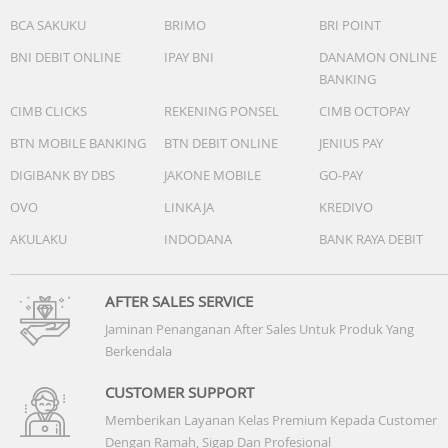
BCA SAKUKU
BRIMO
BRI POINT
BNI DEBIT ONLINE
IPAY BNI
DANAMON ONLINE
BANKING
CIMB CLICKS
REKENING PONSEL
CIMB OCTOPAY
BTN MOBILE BANKING
BTN DEBIT ONLINE
JENIUS PAY
DIGIBANK BY DBS
JAKONE MOBILE
GO-PAY
OVO
LINKAJA
KREDIVO
AKULAKU
INDODANA
BANK RAYA DEBIT
AFTER SALES SERVICE
Jaminan Penanganan After Sales Untuk Produk Yang
Berkendala
CUSTOMER SUPPORT
Memberikan Layanan Kelas Premium Kepada Customer
Dengan Ramah, Sigap Dan Profesional