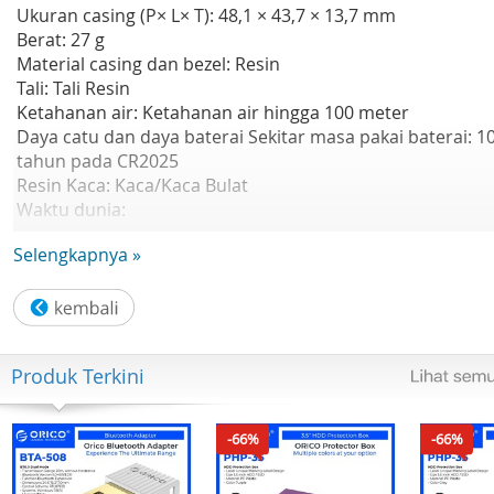
Ukuran casing (P× L× T): 48,1 × 43,7 × 13,7 mm
Berat: 27 g
Material casing dan bezel: Resin
Tali: Tali Resin
Ketahanan air: Ketahanan air hingga 100 meter
Daya catu dan daya baterai Sekitar masa pakai baterai: 1
tahun pada CR2025
Resin Kaca: Kaca/Kaca Bulat
Waktu dunia:
- Multi Waktu (4 kota berbeda)
Selengkapnya »
- Waktu dunia
- 31 zona waktu (48 kota + waktu universal terkoordinasi),
waktu musim panas aktif/nonaktif, pertukaran kota
Asal/kota waktu Dunia
Stopwatch:
Produk Terkini
- Stopwatch 1/100 detik
- Kapasitas pengukuran: 23:59'59.99'
- Mode pengukuran: Waktu berlalu, waktu split, waktu
-66%
-66%
tempat pertama-kedua
Pengatur waktu: