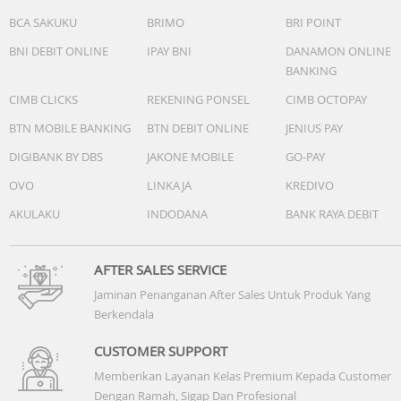
BCA SAKUKU
BRIMO
BRI POINT
BNI DEBIT ONLINE
IPAY BNI
DANAMON ONLINE
BANKING
CIMB CLICKS
REKENING PONSEL
CIMB OCTOPAY
BTN MOBILE BANKING
BTN DEBIT ONLINE
JENIUS PAY
DIGIBANK BY DBS
JAKONE MOBILE
GO-PAY
OVO
LINKAJA
KREDIVO
AKULAKU
INDODANA
BANK RAYA DEBIT
AFTER SALES SERVICE
Jaminan Penanganan After Sales Untuk Produk Yang
Berkendala
CUSTOMER SUPPORT
Memberikan Layanan Kelas Premium Kepada Customer
Dengan Ramah, Sigap Dan Profesional