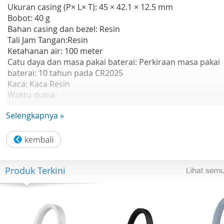
Ukuran casing (P× L× T): 45 × 42.1 × 12.5 mm
Bobot: 40 g
Bahan casing dan bezel: Resin
Tali Jam Tangan:Resin
Ketahanan air: 100 meter
Catu daya dan masa pakai baterai: Perkiraan masa pakai
baterai: 10 tahun pada CR2025
Kaca: Kaca Resin
Waktu dunia:
- Multi Waktu (4 kota berbeda)
Selengkapnya »
- Waktu dunia
- 31 zona waktu (48 kota + waktu universal terkoordinasi),
waktu musim panas aktif/nonaktif, peralihan Kota asal/K
waktu dunia
Stopwatch:
Produk Terkini
- Stopwatch 1/100 detik
- Kapasitas pengukuran: 23:59'59.99'
- Mode pengukuran: Waktu berlalu, waktu split, waktu
posisi pertama-kedua
Waktu Mundur:Penghitung waktu mundur Unit