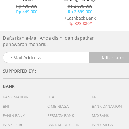
One UI - Dapatkan akses langsung ke peringatan Now Brie
Sayur
Rp 499.000
Rp 2.999.000
musik, pengatur waktu, dan lainnya dari Now Bar yang
Rp 449.000
Rp 2.699.000
serba baru tanpa harus membuka kunci ponsel Anda.
+Cashback Bank
Dikombinasikan dengan widget yang dapat disesuaikan,
Rp 323.880*
antarmuka ini dibuat agar sesuai dengan Anda.
Daftarkan e-Mail Anda disini dan dapatkan
Performa
penawaran menarik.
- Prosesor : Snapdragon 8 Elite for Galaxy 3nm
- RAM: 12GB
- Storage: 512GB
- Network: 5G Ready
SUPPORTED BY :
Display
- Ukuran: 6,9 inch
BANK
- Teknologi: Dynamic AMOLED 2X, 1-120Hz
- Resolusi: QHD+
BANK MANDIRI
BCA
BRI
BNI
CIMB NIAGA
BANK DANAMON
Kamera
PANIN BANK
PERMATA BANK
MAYBANK
- Kamera Belakang: 200 MP Wide + 50 MP Ultra Wide + 50
MP Tele
BANK OCBC
BANK KB BUKOPIN
BANK MEGA