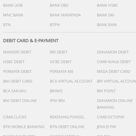
- Auto Focus Kamera Utama: Ya
BANK UOB
BANK DBS
BANK HSBC
- Kamera Belakang
- OIS: Ya
MNC BANK
BANK MAYAPADA
BANK DKI
- Kamera Depan: 12 MP
BTN
BTPN
BANK RAYA
- Auto Focus Kamera Belakang: Ya
- Resolusi Video: UHD 8K (7680 X 4320) l @24fps
DEBIT CARD & E-PAYMENT
Baterai
MANDIRI DEBIT
BRI DEBIT
DANAMON DEBIT
- Kapasitas: 5000mAh
- Jenis Pengisian Daya: Super Fast Charging, Fast Wireless
HSBC DEBIT
OCBC DEBIT
CIMB NIAGA DEBIT
Charging 2.0, Wireless PowerShare
PERMATA DEBIT
PERMATA ME
MEGA DEBIT CARD
Ketangguhan
BNI DEBIT CARD
BCA VIRTUAL ACCOUNT
BRI VIRTUAL ACCOU
- Corning Gorilla Armor 2 (front), Corning Gorilla Glass
BCA SAKUKU
BRIMO
BRI POINT
Victus2 (back)
- Titanium frame
BNI DEBIT ONLINE
IPAY BNI
DANAMON ONLINE
- IP68 Water & Dust Resistance
BANKING
CIMB CLICKS
REKENING PONSEL
CIMB OCTOPAY
BTN MOBILE BANKING
BTN DEBIT ONLINE
JENIUS PAY