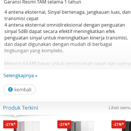
Garansi Resmi TAM selama 1 tahun
4 antena eksternal, Sinyal bertenaga, jangkauan luas, dan
transmisi cepat
4 antena eksternal omnidireksional dengan penguatan
sinyal 5dBi dapat secara efektif meningkatkan efek
penguatan sinyal untuk meningkatkan kinerja transmisi,
dan dapat digunakan dengan mudah di berbagai
lingkungan yang kompleks.
Memori 64 MB besar untuk pemrosesan cepat dan opera
yang stabil
Selengkapnya »
Dengan memori hingga 64MB, transmisi data lebih stabil,
pengoperasian lancar dari sejumlah besar fungsi, dan
konektivitas stabil dari lebih banyak perangkat pintar.
Hingga 32 perangkat dapat dihubungkan, menjadi sentra
untuk perangkat Xiaomi Smart Home di rumah Anda
Produk Terkini
Batas kecepatan cerdas untuk akses internet yang lebih
cepat
-21%*
-21%*
-21%*
Anda dapat memilih konfigurasi router sesuai dengan