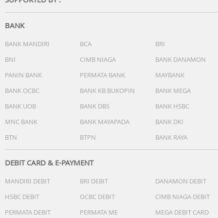
WiFi, masuk ke toolbox, dan cukup klik "Optimisasi Wi-Fi"
untuk secara otomatis memantau dan mengoptimalkan
saluran Wi-Fi secara otomatis dalam berbagai dimensi.
BANK
Jaringan rumah Anda di telapak tangan Anda
BANK MANDIRI
BCA
BRI
Anda dapat mengelola jaringan rumah Anda kapan saja
BNI
CIMB NIAGA
BANK DANAMON
menggunakan aplikasi Mi WiFi, memungkinkan Anda untu
PANIN BANK
PERMATA BANK
MAYBANK
memeriksa status jaringan di rumah bahkan ketika Anda
sedang keluar.
BANK OCBC
BANK KB BUKOPIN
BANK MEGA
BANK UOB
BANK DBS
BANK HSBC
Desain yang sederhana cocok untuk digunakan di rumah
mana pun
MNC BANK
BANK MAYAPADA
BANK DKI
Tubuh Mi Router 4C memiliki desain geometris bersahaja
BTN
BTPN
BANK RAYA
dengan cangkang plastik putih matte yang tidak dilapisi.
Tampilannya yang sederhana memiliki kualitas yang natu
memungkinkannya untuk menyatu dengan ruangan
DEBIT CARD & E-PAYMENT
manapun di rumah.
MANDIRI DEBIT
BRI DEBIT
DANAMON DEBIT
Spesifikasi
HSBC DEBIT
OCBC DEBIT
CIMB NIAGA DEBIT
- Prosesor : MT7628DA
PERMATA DEBIT
PERMATA ME
MEGA DEBIT CARD
- Memori internal : 64MB DDR2