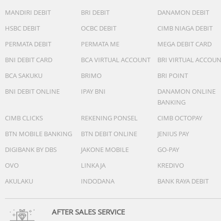
MANDIRI DEBIT
BRI DEBIT
DANAMON DEBIT
HSBC DEBIT
OCBC DEBIT
CIMB NIAGA DEBIT
PERMATA DEBIT
PERMATA ME
MEGA DEBIT CARD
BNI DEBIT CARD
BCA VIRTUAL ACCOUNT
BRI VIRTUAL ACCOU
BCA SAKUKU
BRIMO
BRI POINT
BNI DEBIT ONLINE
IPAY BNI
DANAMON ONLINE
BANKING
CIMB CLICKS
REKENING PONSEL
CIMB OCTOPAY
BTN MOBILE BANKING
BTN DEBIT ONLINE
JENIUS PAY
DIGIBANK BY DBS
JAKONE MOBILE
GO-PAY
OVO
LINKAJA
KREDIVO
AKULAKU
INDODANA
BANK RAYA DEBIT
AFTER SALES SERVICE