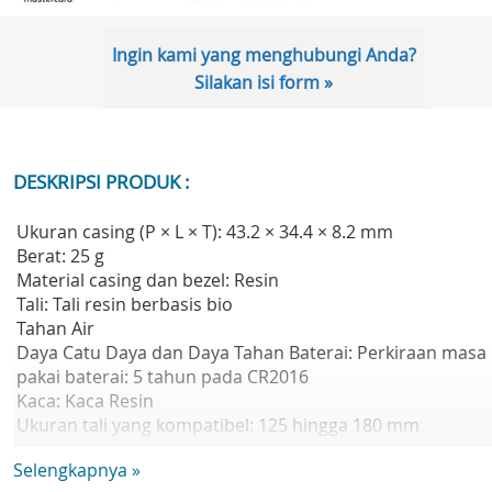
Ingin kami yang menghubungi Anda?
Silakan isi form »
DESKRIPSI PRODUK :
Ukuran casing (P × L × T): 43.2 × 34.4 × 8.2 mm
Berat: 25 g
Material casing dan bezel: Resin
Tali: Tali resin berbasis bio
Tahan Air
Daya Catu Daya dan Daya Tahan Baterai: Perkiraan masa
pakai baterai: 5 tahun pada CR2016
Kaca: Kaca Resin
Ukuran tali yang kompatibel: 125 hingga 180 mm
Waktu dunia: Waktu ganda
Selengkapnya »
Stopwatch: