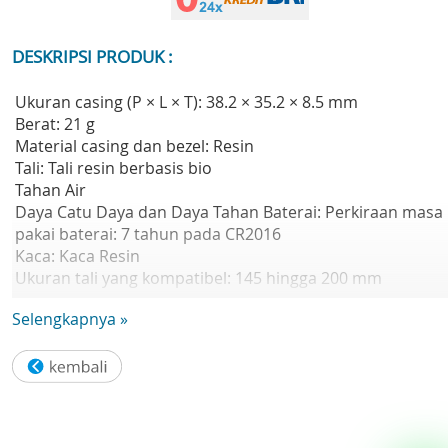
DESKRIPSI PRODUK :
Ukuran casing (P × L × T): 38.2 × 35.2 × 8.5 mm
Berat: 21 g
Material casing dan bezel: Resin
Tali: Tali resin berbasis bio
Tahan Air
Daya Catu Daya dan Daya Tahan Baterai: Perkiraan masa
pakai baterai: 7 tahun pada CR2016
Kaca: Kaca Resin
Ukuran tali yang kompatibel: 145 hingga 200 mm
Stopwatch:
Selengkapnya »
- Stopwatch 1/100 detik
- Kapasitas pengukuran: 59'59.99'
- Mode pengukuran: Waktu berlalu, waktu split, waktu
tempat pertama dan kedua
Alarm/sinyal waktu per jam:
- Alarm harian