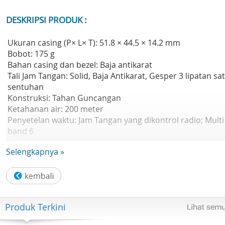
DESKRIPSI PRODUK :
Ukuran casing (P× L× T): 51.8 × 44.5 × 14.2 mm
Bobot: 175 g
Bahan casing dan bezel: Baja antikarat
Tali Jam Tangan: Solid, Baja Antikarat, Gesper 3 lipatan sa
sentuhan
Konstruksi: Tahan Guncangan
Ketahanan air: 200 meter
Penyetelan waktu: Jam Tangan yang dikontrol radio; Multi
band 6
Catu daya dan masa pakai baterai: Tough Solar (Bertenag
Selengkapnya »
surya)
Kaca: Kaca Mineral
Fungsi: Neobrite
Pelat belakang: Bagian Belakang Sekrup Pengunci
Fitur jam:
Produk Terkini
- Waktu dunia: Waktu dunia 31 zona waktu (48 kota + wak
universal terkoordinasi), waktu musim panas aktif/nonakti