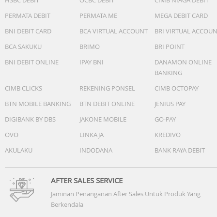
menghalangi tampilan konten digital.)
PERMATA DEBIT
PERMATA ME
MEGA DEBIT CARD
* Penunjuk waktu standar:
* Analog: 2 jarum (jam, menit (jarum bergerak setiap 20
BNI DEBIT CARD
BCA VIRTUAL ACCOUNT
BRI VIRTUAL ACCOU
detik))
BCA SAKUKU
BRIMO
BRI POINT
* Digital: Jam, menit, detik, pm, bulan, tanggal, hari
Garansi Resmi 2 Tahun
BNI DEBIT ONLINE
IPAY BNI
DANAMON ONLINE
Include Box, Jam Tangan, Kartu Garansi, Manual
BANKING
CIMB CLICKS
REKENING PONSEL
CIMB OCTOPAY
BTN MOBILE BANKING
BTN DEBIT ONLINE
JENIUS PAY
DIGIBANK BY DBS
JAKONE MOBILE
GO-PAY
OVO
LINKAJA
KREDIVO
AKULAKU
INDODANA
BANK RAYA DEBIT
AFTER SALES SERVICE
Jaminan Penanganan After Sales Untuk Produk Yang
Berkendala