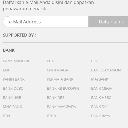
Daftarkan e-Mail Anda disini dan dapatkan
- Warna cahaya: LED: Putih
penawaran menarik.
- Kalender: Kalender otomatis sepenuhnya (hingga tahun
2099)
- Akurasi: ±15 detik per bulan
- Fitur lain:
SUPPORTED BY :
* Format 12/24 jam
* Penunjuk waktu standar:Jam, menit, detik, pm, bulan,
tanggal, hari
BANK
Garansi Resmi 2 Tahun
BANK MANDIRI
BCA
BRI
Include Box, Jam Tangan, Kartu Garansi, Manual
BNI
CIMB NIAGA
BANK DANAMON
PANIN BANK
PERMATA BANK
MAYBANK
BANK OCBC
BANK KB BUKOPIN
BANK MEGA
BANK UOB
BANK DBS
BANK HSBC
MNC BANK
BANK MAYAPADA
BANK DKI
BTN
BTPN
BANK RAYA