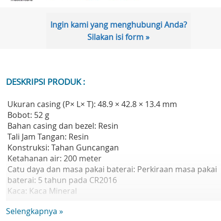
Ingin kami yang menghubungi Anda?
Silakan isi form »
DESKRIPSI PRODUK :
Ukuran casing (P× L× T): 48.9 × 42.8 × 13.4 mm
Bobot: 52 g
Bahan casing dan bezel: Resin
Tali Jam Tangan: Resin
Konstruksi: Tahan Guncangan
Ketahanan air: 200 meter
Catu daya dan masa pakai baterai: Perkiraan masa pakai
baterai: 5 tahun pada CR2016
Kaca: Kaca Mineral
Ukuran tali yang kompatibel: 145 hingga 205 mm
Selengkapnya »
Fitur jam: