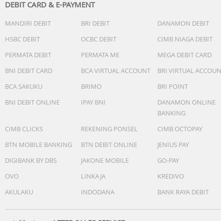
DEBIT CARD & E-PAYMENT
MANDIRI DEBIT
BRI DEBIT
DANAMON DEBIT
HSBC DEBIT
OCBC DEBIT
CIMB NIAGA DEBIT
PERMATA DEBIT
PERMATA ME
MEGA DEBIT CARD
BNI DEBIT CARD
BCA VIRTUAL ACCOUNT
BRI VIRTUAL ACCOU
BCA SAKUKU
BRIMO
BRI POINT
BNI DEBIT ONLINE
IPAY BNI
DANAMON ONLINE
BANKING
CIMB CLICKS
REKENING PONSEL
CIMB OCTOPAY
BTN MOBILE BANKING
BTN DEBIT ONLINE
JENIUS PAY
DIGIBANK BY DBS
JAKONE MOBILE
GO-PAY
OVO
LINKAJA
KREDIVO
AKULAKU
INDODANA
BANK RAYA DEBIT