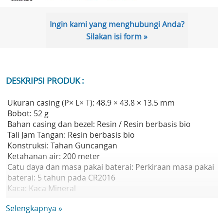
Ingin kami yang menghubungi Anda?
Silakan isi form »
DESKRIPSI PRODUK :
Ukuran casing (P× L× T): 48.9 × 43.8 × 13.5 mm
Bobot: 52 g
Bahan casing dan bezel: Resin / Resin berbasis bio
Tali Jam Tangan: Resin berbasis bio
Konstruksi: Tahan Guncangan
Ketahanan air: 200 meter
Catu daya dan masa pakai baterai: Perkiraan masa pakai
baterai: 5 tahun pada CR2016
Kaca: Kaca Mineral
Fitur jam:
Selengkapnya »
- Stopwatch: