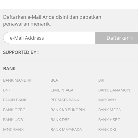
- Warna cahaya: LED:Putih
- Kalender: Kalender otomatis sepenuhnya (hingga tahun
Daftarkan e-Mail Anda disini dan dapatkan
2099)
penawaran menarik.
- Akurasi: ±15 detik per bulan
- Fitur lain:
* Format 12/24 jam
* Penunjuk waktu standar:Jam, menit, detik, pm, bulan,
SUPPORTED BY :
tanggal, hari
Garansi Resmi 2 Tahun
Include Box, Jam Tangan, Kartu Garansi, Manual
BANK
BANK MANDIRI
BCA
BRI
BNI
CIMB NIAGA
BANK DANAMON
PANIN BANK
PERMATA BANK
MAYBANK
BANK OCBC
BANK KB BUKOPIN
BANK MEGA
BANK UOB
BANK DBS
BANK HSBC
MNC BANK
BANK MAYAPADA
BANK DKI