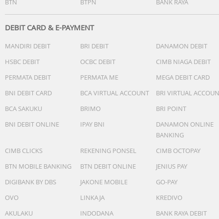
BTN
BTPN
BANK RAYA
DEBIT CARD & E-PAYMENT
MANDIRI DEBIT
BRI DEBIT
DANAMON DEBIT
HSBC DEBIT
OCBC DEBIT
CIMB NIAGA DEBIT
PERMATA DEBIT
PERMATA ME
MEGA DEBIT CARD
BNI DEBIT CARD
BCA VIRTUAL ACCOUNT
BRI VIRTUAL ACCOU
BCA SAKUKU
BRIMO
BRI POINT
BNI DEBIT ONLINE
IPAY BNI
DANAMON ONLINE
BANKING
CIMB CLICKS
REKENING PONSEL
CIMB OCTOPAY
BTN MOBILE BANKING
BTN DEBIT ONLINE
JENIUS PAY
DIGIBANK BY DBS
JAKONE MOBILE
GO-PAY
OVO
LINKAJA
KREDIVO
AKULAKU
INDODANA
BANK RAYA DEBIT