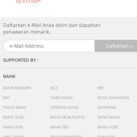
Rp 810.000*
Aplikasi dan EQ: Unduh aplikasi soundcore untuk
menyesuaikan suara Anda menggunakan EQ yang dapat
disesuaikan, dengan 22 preset, atau atur sendiri sesuai
Daftarkan e-Mail Anda disini dan dapatkan
keinginan. Anda juga dapat beralih antara 3 mode: ANC,
penawaran menarik.
Normal, dan Transparansi, serta bersantai dengan suara
putih.
Dengarkan Lingkungan Anda: Aktifkan mode Transparans
SUPPORTED BY :
pada headphone dengan pembatalan kebisingan ketika
Anda perlu menyadari lingkungan sekitar, seperti
pengumuman transportasi, saat menyebrang jalan, atau
BANK
sekadar tetap terhubung dengan dunia di sekitar Anda.
BANK MANDIRI
BCA
BRI
Kelengkapan:
BNI
CIMB NIAGA
BANK DANAMON
1x Soundcore Q20i
PANIN BANK
PERMATA BANK
MAYBANK
1x Kabel Charger
1x Buku Manual dan Petunjuk
BANK OCBC
BANK KB BUKOPIN
BANK MEGA
BANK UOB
BANK DBS
BANK HSBC
MNC BANK
BANK MAYAPADA
BANK DKI