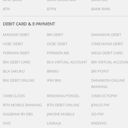
BTN
BTPN
BANK RAYA
DEBIT CARD & E-PAYMENT
MANDIRI DEBIT
BRI DEBIT
DANAMON DEBIT
HSBC DEBIT
OCBC DEBIT
CIMB NIAGA DEBIT
PERMATA DEBIT
PERMATA ME
MEGA DEBIT CARD
BNI DEBIT CARD
BCA VIRTUAL ACCOUNT
BRI VIRTUAL ACCOU
BCA SAKUKU
BRIMO
BRI POINT
BNI DEBIT ONLINE
IPAY BNI
DANAMON ONLINE
BANKING
CIMB CLICKS
REKENING PONSEL
CIMB OCTOPAY
BTN MOBILE BANKING
BTN DEBIT ONLINE
JENIUS PAY
DIGIBANK BY DBS
JAKONE MOBILE
GO-PAY
OVO
LINKAJA
KREDIVO