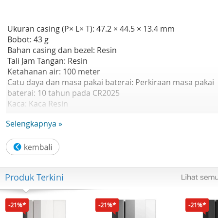
Ukuran casing (P× L× T): 47.2 × 44.5 × 13.4 mm
Bobot: 43 g
Bahan casing dan bezel: Resin
Tali Jam Tangan: Resin
Ketahanan air: 100 meter
Catu daya dan masa pakai baterai: Perkiraan masa pakai
baterai: 10 tahun pada CR2025
Kaca: Kaca Resin
Ukuran tali yang kompatibel: 145 hingga 215 mm
Selengkapnya »
Waktu dunia: Waktu ganda
Waktu Mundur:
- Penghitung waktu mundur
- Satuan pengukuran: 1 detik
- Rentang hitung mundur: 24 jam
Produk Terkini
- Rentang pengaturan waktu mulai hitung mundur: 1 men
sampai 24 jam (kenaikan 1 menit dan kenaikan 1 jam)
- Lainnya: Pengulangan otomatis
-21%*
-21%*
-21%*
Stopwatch: