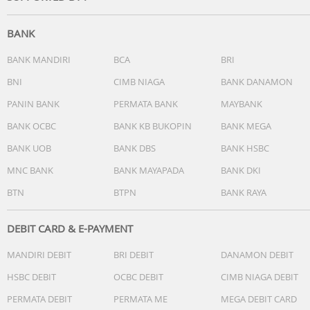
- Penunjuk waktu standar:Jam, menit, detik, am/pm, bulan
tanggal, hari
BANK
Garansi Resmi 1 Tahun
Include Box, Jam Tangan, Kartu Garansi, Manual
BANK MANDIRI
BCA
BRI
BNI
CIMB NIAGA
BANK DANAMON
PANIN BANK
PERMATA BANK
MAYBANK
BANK OCBC
BANK KB BUKOPIN
BANK MEGA
BANK UOB
BANK DBS
BANK HSBC
MNC BANK
BANK MAYAPADA
BANK DKI
BTN
BTPN
BANK RAYA
DEBIT CARD & E-PAYMENT
MANDIRI DEBIT
BRI DEBIT
DANAMON DEBIT
HSBC DEBIT
OCBC DEBIT
CIMB NIAGA DEBIT
PERMATA DEBIT
PERMATA ME
MEGA DEBIT CARD