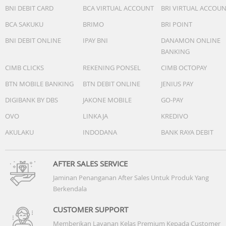
BNI DEBIT CARD
BCA VIRTUAL ACCOUNT
BRI VIRTUAL ACCOU
BCA SAKUKU
BRIMO
BRI POINT
BNI DEBIT ONLINE
IPAY BNI
DANAMON ONLINE
BANKING
CIMB CLICKS
REKENING PONSEL
CIMB OCTOPAY
BTN MOBILE BANKING
BTN DEBIT ONLINE
JENIUS PAY
DIGIBANK BY DBS
JAKONE MOBILE
GO-PAY
OVO
LINKAJA
KREDIVO
AKULAKU
INDODANA
BANK RAYA DEBIT
AFTER SALES SERVICE
Jaminan Penanganan After Sales Untuk Produk Yang
Berkendala
CUSTOMER SUPPORT
Memberikan Layanan Kelas Premium Kepada Customer