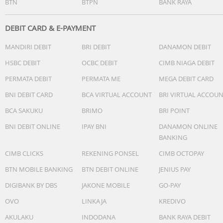
BTN
BTPN
BANK RAYA
DEBIT CARD & E-PAYMENT
MANDIRI DEBIT
BRI DEBIT
DANAMON DEBIT
HSBC DEBIT
OCBC DEBIT
CIMB NIAGA DEBIT
PERMATA DEBIT
PERMATA ME
MEGA DEBIT CARD
BNI DEBIT CARD
BCA VIRTUAL ACCOUNT
BRI VIRTUAL ACCOU
BCA SAKUKU
BRIMO
BRI POINT
BNI DEBIT ONLINE
IPAY BNI
DANAMON ONLINE
BANKING
CIMB CLICKS
REKENING PONSEL
CIMB OCTOPAY
BTN MOBILE BANKING
BTN DEBIT ONLINE
JENIUS PAY
DIGIBANK BY DBS
JAKONE MOBILE
GO-PAY
OVO
LINKAJA
KREDIVO
AKULAKU
INDODANA
BANK RAYA DEBIT