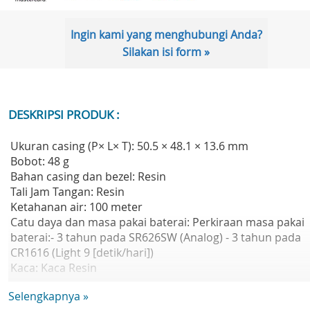
Ingin kami yang menghubungi Anda?
Silakan isi form »
DESKRIPSI PRODUK :
Ukuran casing (P× L× T): 50.5 × 48.1 × 13.6 mm
Bobot: 48 g
Bahan casing dan bezel: Resin
Tali Jam Tangan: Resin
Ketahanan air: 100 meter
Catu daya dan masa pakai baterai: Perkiraan masa pakai
baterai:- 3 tahun pada SR626SW (Analog) - 3 tahun pada
CR1616 (Light 9 [detik/hari])
Kaca: Kaca Resin
Ukuran tali yang kompatibel: 145 hingga 215 mm
Selengkapnya »
Lampu: Lampu LED & Cahaya redup