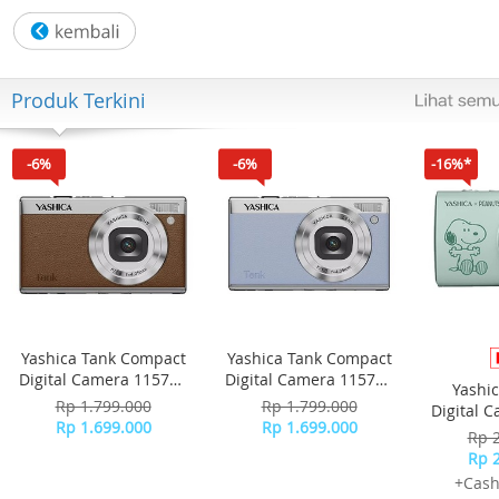
Ketepatan: ±20 detik per bulan
Fitur lainnya:
- Penunjuk waktu reguler:
- Analog: 3 jarum (jam, menit, detik)
Produk Terkini
Garansi Resmi 1 Tahun
Include Box, Jam Tangan, Kartu Garansi, Manual
-6%
-6%
-16%*
Yashica Tank Compact
Yashica Tank Compact
Digital Camera 115755
Digital Camera 115756
Yashi
- Brown
- Sky Blue
Rp 1.799.000
Rp 1.799.000
Digital 
Rp 1.699.000
Rp 1.699.000
-
Rp 
Rp 
+Cash