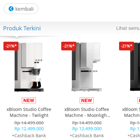
Kaca: Kaca Resin
Akurasi: ±20 detik per bulan
Fitur lainnya:
- Penunjuk waktu reguler: Analog: 3 jarum (jam, menit,
Produk Terkini
detik)
- Tampilan tanggal
Garansi Resmi 1 Tahun
-21%*
-21%*
-21%*
Include Box, Jam Tangan, Kartu Garansi, Manual
xBloom Studio Coffee
xBloom Studio Coffee
xBloom 
Machine - Twilight
Machine - Moonlight
Machine
White
Rp 14.499.000
Rp 14.499.000
Rp 1
Rp 12.499.000
Rp 12.499.000
Rp 1
+Cashback Bank
+Cashback Bank
+Cash