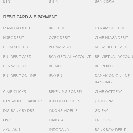
BTN
BTPN
BANK RAYA
DEBIT CARD & E-PAYMENT
MANDIRI DEBIT
BRI DEBIT
DANAMON DEBIT
HSBC DEBIT
OCBC DEBIT
CIMB NIAGA DEBIT
PERMATA DEBIT
PERMATA ME
MEGA DEBIT CARD
BNI DEBIT CARD
BCA VIRTUAL ACCOUNT
BRI VIRTUAL ACCOU
BCA SAKUKU
BRIMO
BRI POINT
BNI DEBIT ONLINE
IPAY BNI
DANAMON ONLINE
BANKING
CIMB CLICKS
REKENING PONSEL
CIMB OCTOPAY
BTN MOBILE BANKING
BTN DEBIT ONLINE
JENIUS PAY
DIGIBANK BY DBS
JAKONE MOBILE
GO-PAY
OVO
LINKAJA
KREDIVO
AKULAKU
INDODANA
BANK RAYA DEBIT