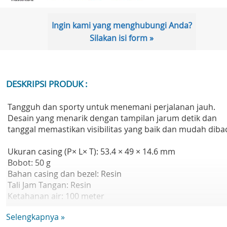
Ingin kami yang menghubungi Anda?
Silakan isi form »
DESKRIPSI PRODUK :
Tangguh dan sporty untuk menemani perjalanan jauh.
Desain yang menarik dengan tampilan jarum detik dan
tanggal memastikan visibilitas yang baik dan mudah diba
Ukuran casing (P× L× T): 53.4 × 49 × 14.6 mm
Bobot: 50 g
Bahan casing dan bezel: Resin
Tali Jam Tangan: Resin
Ketahanan air: 100 meter
Catu daya dan masa pakai baterai: Perkiraan masa pakai
Selengkapnya »
baterai:10 tahun pada CR2012