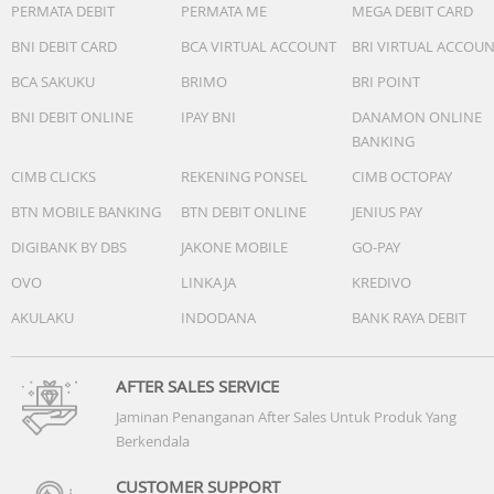
PERMATA DEBIT
PERMATA ME
MEGA DEBIT CARD
BNI DEBIT CARD
BCA VIRTUAL ACCOUNT
BRI VIRTUAL ACCOU
BCA SAKUKU
BRIMO
BRI POINT
BNI DEBIT ONLINE
IPAY BNI
DANAMON ONLINE
BANKING
CIMB CLICKS
REKENING PONSEL
CIMB OCTOPAY
BTN MOBILE BANKING
BTN DEBIT ONLINE
JENIUS PAY
DIGIBANK BY DBS
JAKONE MOBILE
GO-PAY
OVO
LINKAJA
KREDIVO
AKULAKU
INDODANA
BANK RAYA DEBIT
AFTER SALES SERVICE
Jaminan Penanganan After Sales Untuk Produk Yang
Berkendala
CUSTOMER SUPPORT