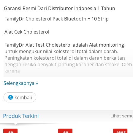
Garansi Resmi Dari Distributor Indonesia 1 Tahun
FamilyDr Cholesterol Pack Bluetooth + 10 Strip
Alat Cek Cholesterol
FamilyDr Alat Test Cholesterol adalah Alat monitoring
untuk mengukur nilai kolesterol total dalam darah.
Peningkatan kolesterol total di dalam darah berkaitan
dengan resiko penyakit jantung koroner dan stroke. Oleh
karena
itu familyDr menghadirkan terobosan terbaru dalam
Selengkapnya »
pengukuran kadar kolesterol darah secara mandiri.
Keunggulan alat cek cholesterol FamilyDr:
1. Metode Elektro Kimia
Produk Terkini
2. Sampel Darah Utuh Kapiler
3. Waktu Pengukuran 26 detik
4. Hasil memori 180 tes
-6%
-6%
-16%*