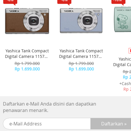
5. Daya tahan baterai bisa menghasilkan 1.000 kali
pengecekan
Spesifikasi
1. Tipe Baterai Lithium 3V (CR2032)
2. Dimensi alat 61x77x19 mm
Yashica Tank Compact
Yashica Tank Compact
Digital Camera 115755
Digital Camera 115756
Yashi
- Brown
- Sky Blue
Rp 1.799.000
Rp 1.799.000
Digital 
Rp 1.699.000
Rp 1.699.000
-
Rp 
Rp 
+Cash
Rp 
Daftarkan e-Mail Anda disini dan dapatkan
penawaran menarik.