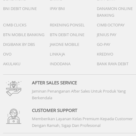
BNI DEBIT ONLINE
IPAY BNI
DANAMON ONLINE
BANKING
CIMB CLICKS
REKENING PONSEL
CIMB OCTOPAY
BTN MOBILE BANKING
BTN DEBIT ONLINE
JENIUS PAY
DIGIBANK BY DBS
JAKONE MOBILE
GO-PAY
OVO
LINKAJA
KREDIVO
AKULAKU
INDODANA
BANK RAYA DEBIT
AFTER SALES SERVICE
Jaminan Penanganan After Sales Untuk Produk Yang
Berkendala
CUSTOMER SUPPORT
Memberikan Layanan Kelas Premium Kepada Customer
Dengan Ramah, Sigap Dan Profesional