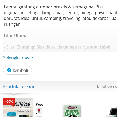
Lampu gantung outdoor praktis & serbaguna. Bisa
digunakan sebagai lampu hias, senter, hingga power ban
darurat. Ideal untuk camping, traveling, atau dekorasi lua
ruangan.
Fitur Utama:
- Dual Charging: Bisa dicas via tenaga surya atau kabel
listrik
Selengkapnya »
- 4 Mode Cahaya: Rendah, sedang, terang, dan senter
eksternal
- Desain Fleksibel: Bodi bisa dibuka-tutup, hemat ruang
Produk Terkini
- Mudah Dibawa: Dilengkapi pengait/strap
-50%
- Lampu Tali 5.5 meter: 11 titik cahaya, total 100 lumens
- Power Bank Darurat: Bisa mengisi daya gadget saat