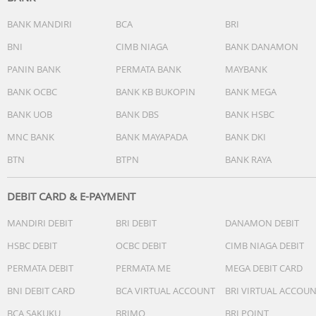
sebelum menyelesaikan pesanan (retur hanya dapat
dilakukan sebelum pesanan diselesaikan) dan wajib video
BANK MANDIRI
BCA
BRI
unboxing
BNI
CIMB NIAGA
BANK DANAMON
PANIN BANK
PERMATA BANK
MAYBANK
BANK OCBC
BANK KB BUKOPIN
BANK MEGA
BANK UOB
BANK DBS
BANK HSBC
MNC BANK
BANK MAYAPADA
BANK DKI
BTN
BTPN
BANK RAYA
DEBIT CARD & E-PAYMENT
MANDIRI DEBIT
BRI DEBIT
DANAMON DEBIT
HSBC DEBIT
OCBC DEBIT
CIMB NIAGA DEBIT
PERMATA DEBIT
PERMATA ME
MEGA DEBIT CARD
BNI DEBIT CARD
BCA VIRTUAL ACCOUNT
BRI VIRTUAL ACCOU
BCA SAKUKU
BRIMO
BRI POINT