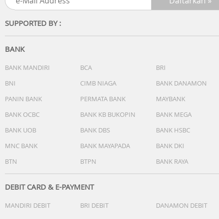
Bluetooth Multi-point Connection
Hubungkan earbuds ke dua perangkat sekaligus, seperti
SUPPORTED BY :
smartphone dan komputer, sehingga memudahkan pind
antara musik dan meeting virtual tanpa ribet.
BANK
Snapdragon Sound
Kualitas audio dengan latensi yang minim dan resolusi
BANK MANDIRI
BCA
BRI
suara lebih tinggi saat streaming atau melakukan panggi
BNI
CIMB NIAGA
BANK DANAMON
telepon.
PANIN BANK
PERMATA BANK
MAYBANK
Google Fast Pair
BANK OCBC
BANK KB BUKOPIN
BANK MEGA
Mempermudah proses pairing untuk perangkat Android
BANK UOB
BANK DBS
BANK HSBC
dengan hanya satu sentuhan.
MNC BANK
BANK MAYAPADA
BANK DKI
Ukuran produk Bud single: 3,12 cm (T) x 2,01 cm (L) x 2,44
BTN
BTPN
BANK RAYA
cm (D)
Berat bud: 7.7 gram Case: 6,63 cm (T) x 5,94 cm (L) x 2,67
(D)
DEBIT CARD & E-PAYMENT
Berat case: 60 gram
MANDIRI DEBIT
BRI DEBIT
DANAMON DEBIT
Isi kotak