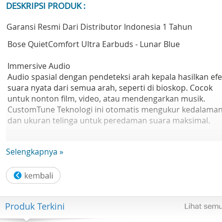
DESKRIPSI PRODUK :
Garansi Resmi Dari Distributor Indonesia 1 Tahun
Bose QuietComfort Ultra Earbuds - Lunar Blue
Immersive Audio
Audio spasial dengan pendeteksi arah kepala hasilkan ef
suara nyata dari semua arah, seperti di bioskop. Cocok
untuk nonton film, video, atau mendengarkan musik.
CustomTune Teknologi ini otomatis mengukur kedalama
dan ukuran telinga untuk peredaman suara maksimal.
The World’s Best Noise Cancellation
Selengkapnya »
QuietComfort Ultra Earbuds meredam suara bising di
sekitar, jadi kamu bisa fokus di lingkungan ramai seperti
pesawat atau stasiun. Rasakan musikmu tanpa gangguan
dengan noise cancelling terbaik dari Bose.
Produk Terkini
Bluetooth Multi-point Connection
Terhubung ke dua perangkat sekaligus. Saat sedang