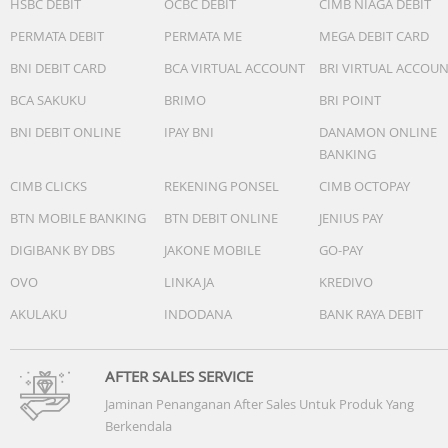
HSBC DEBIT
OCBC DEBIT
CIMB NIAGA DEBIT
2 Bose QuietComfort Ultra Earbuds
PERMATA DEBIT
PERMATA ME
MEGA DEBIT CARD
3 pasang eartips (S, M, L)
3 pasang stabilitas band (1, 2, 3)
BNI DEBIT CARD
BCA VIRTUAL ACCOUNT
BRI VIRTUAL ACCOU
Charging case
BCA SAKUKU
BRIMO
BRI POINT
Kabel USB-C (A ke C) (50 cm)
Lembar instruksi
BNI DEBIT ONLINE
IPAY BNI
DANAMON ONLINE
BANKING
CIMB CLICKS
REKENING PONSEL
CIMB OCTOPAY
BTN MOBILE BANKING
BTN DEBIT ONLINE
JENIUS PAY
DIGIBANK BY DBS
JAKONE MOBILE
GO-PAY
OVO
LINKAJA
KREDIVO
AKULAKU
INDODANA
BANK RAYA DEBIT
AFTER SALES SERVICE
Jaminan Penanganan After Sales Untuk Produk Yang
Berkendala