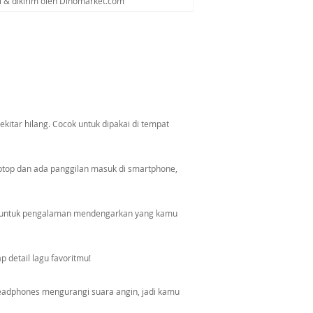
al & dikirim oleh Dinomarket.com
kitar hilang. Cocok untuk dipakai di tempat
ptop dan ada panggilan masuk di smartphone,
kan untuk pengalaman mendengarkan yang kamu
ap detail lagu favoritmu!
 Headphones mengurangi suara angin, jadi kamu