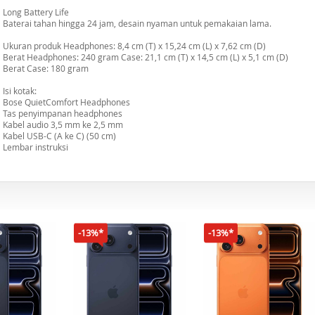
Long Battery Life
Baterai tahan hingga 24 jam, desain nyaman untuk pemakaian lama.
Ukuran produk Headphones: 8,4 cm (T) x 15,24 cm (L) x 7,62 cm (D)
Berat Headphones: 240 gram Case: 21,1 cm (T) x 14,5 cm (L) x 5,1 cm (D)
Berat Case: 180 gram
Isi kotak:
Bose QuietComfort Headphones
Tas penyimpanan headphones
Kabel audio 3,5 mm ke 2,5 mm
Kabel USB-C (A ke C) (50 cm)
Lembar instruksi
-13%*
-13%*