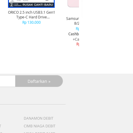
ORICO 2.5 inch USB3.1 Gen1
Type-C Hard Drive
Samsung Galaxy A27 5G
Samsun
Enclosure - 25PW1C-C3
Rp 130.000
8/256GB - Pink
8/
Rp 6.299.000
R
Cashback
Rp. 700.000
Cash
+Cashback Bank
+C
Rp 671.880*
R
DANAMON DEBIT
T
CIMB NIAGA DEBIT