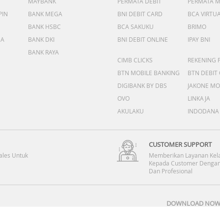
MAYBANK
PERMATA DEBIT
PERMATA 
PIN
BANK MEGA
BNI DEBIT CARD
BCA VIRTU
BANK HSBC
BCA SAKUKU
BRIMO
DA
BANK DKI
BNI DEBIT ONLINE
IPAY BNI
BANK RAYA
CIMB CLICKS
REKENING 
BTN MOBILE BANKING
BTN DEBIT
DIGIBANK BY DBS
JAKONE MO
OVO
LINKAJA
AKULAKU
INDODANA
CUSTOMER SUPPORT
ales Untuk
Memberikan Layanan Kel
Kepada Customer Dengan
Dan Profesional
DOWNLOAD NOW 