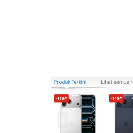
Produk Terkini
-11%*
-14%*