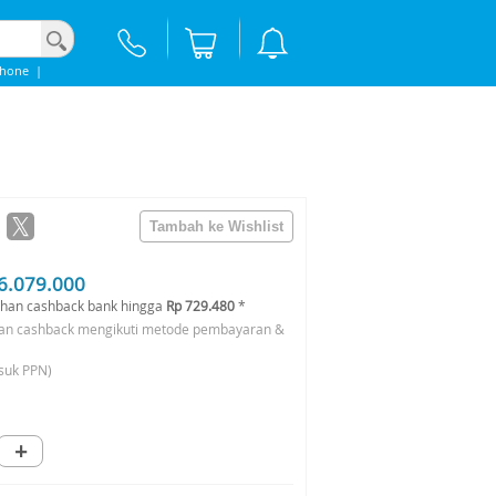
Phone
|
6.079.000
han cashback bank hingga
Rp 729.480
*
an cashback mengikuti metode pembayaran &
suk PPN)
+