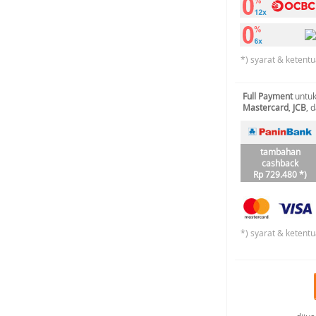
*) syarat & ketentu
Full Payment
untuk
Mastercard
,
JCB
, 
tambahan
cashback
Rp 729.480 *)
*) syarat & ketentu