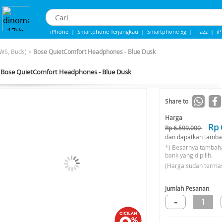
iPhone
|
Smartphone Terjangkau
|
Smartphone 5g
|
Flazz
|
i
Iphone 13
|
Iphone 14
|
Samsung note
WS, Buds)
>
Bose QuietComfort Headphones - Blue Dusk
Bose QuietComfort Headphones - Blue Dusk
-19%*
Share to
Harga
Rp 
Rp 6.599.000
dan dapatkan tamba
*) Besarnya tambah
bank yang dipilih.
(Harga sudah terma
Jumlah Pesanan
-
1