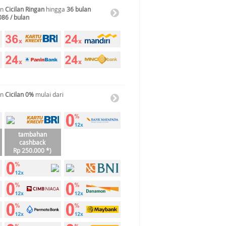
an
Cicilan Ringan
hingga
36 bulan
086 / bulan
an
Cicilan 0%
mulai dari
tambahan
cashback
Rp 250.000 *)