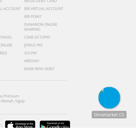
ME
MEGA DEBIT CARD
AL ACCOUNT
BRI VIRTUAL ACCOUNT
BRI POINT
DANAMON ONLINE
BANKING
PONSEL
CIMB OCTOPAY
 ONLINE
JENIUS PAY
BILE
GO-PAY
KREDIVO
BANK RAYA DEBIT
as Premium
 Ramah, Sigap
Dinomarket CS
Chat
:
dengan CS
kami via