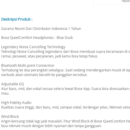
diju
Deskripsi Produk :
Garansi Resmi Dari Distributor Indonesia 1 Tahun
Bose QuietComfort Headphones - Blue Dusk
Legendary Noise Cancelling Technology
Teknologi Noise Cancelling legendaris dari Bose membuat suara keramaian di se
ramai, pesawat, atau perjalanan, jadi kamu bisa tetap fokus.
Bluetooth Multi-point Connection
Terhubung ke dua perangkat sekaligus. Saat sedang mendengarkan musik di la
earbuds akan otomatis beralih ke panggilan tersebut.
Adjustable EQ
Atur bass, mid, dan vokal sesuai selera lewat Bose App. Suara bisa disesuai
mau.
High-Fidelity Audio
Kualitas suara tinggi, dari bass, mid, sampai vokal, terdengar jelas. Nikmati seti
Wind Block
Angin kencang tidak lagi jadi masalah. Fitur Wind Block di Bose QuietComfort
bisa nikmati musik dengan lebih nyaman dan tanpa gangguan.