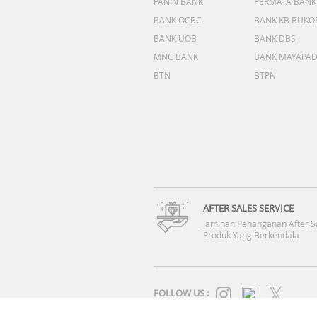
PANIN BANK
PERMATA BANK
BANK OCBC
BANK KB BUKO
BANK UOB
BANK DBS
MNC BANK
BANK MAYAPA
BTN
BTPN
AFTER SALES SERVICE
Jaminan Penanganan After S
Produk Yang Berkendala
FOLLOW US :
SYARAT & KETENTUAN
|
KEBIJAKAN PRIVASI