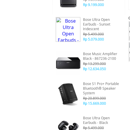
Rp 9.199.000
Bose Ultra Open
Earbuds - Sunset
Iridescent
Rp 5.499.000
Rp 5.079.000
Bose Music Amplifier
Black - 867236-2100
Rp 13.299.000
Rp 12.634.050
Bose S1 Pro+ Portable
Bluetooth® Speaker
System
Rp 20.899.000
Rp 15.669.000
Bose Ultra Open
Earbuds - Black
Rp 5.499.000