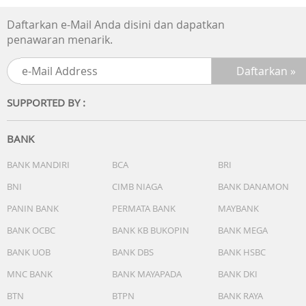
waktu hitungan jam
Daftarkan e-Mail Anda disini dan dapatkan
Cahaya:
penawaran menarik.
- Lampu LED ganda
- Lampu LED untuk muka jam (Super illuminator, opsi
durasi iluminasi (1,5 detik atau 3 detik), berpijar)
- Lampu latar LED untuk layar digital (Super illuminator,
SUPPORTED BY :
opsi durasi iluminasi (1,5 detik atau 3 detik), berpijar)
Warna cahaya LED: Putih
Kalender: Kalender otomatis sepenuhnya (hingga tahun
BANK
2099)
Fitur senyap: Suara tombol operasi aktif/nonaktif
BANK MANDIRI
BCA
BRI
Akurasi: ±15 detik per bulan
BNI
CIMB NIAGA
BANK DANAMON
Fitur lain:
- Format 12/24 jam
PANIN BANK
PERMATA BANK
MAYBANK
- Fitur pergeseran jarum (Jarum bergeser agar tidak
BANK OCBC
BANK KB BUKOPIN
BANK MEGA
menghalangi tampilan konten digital.)
BANK UOB
BANK DBS
BANK HSBC
- Penunjuk waktu standar:
Analog: 2 jarum (jam, menit (jarum bergerak setiap 20
MNC BANK
BANK MAYAPADA
BANK DKI
detik)), 1 dial (hari)
BTN
BTPN
BANK RAYA
Digital: Jam, menit, detik, pm, bulan, tanggal