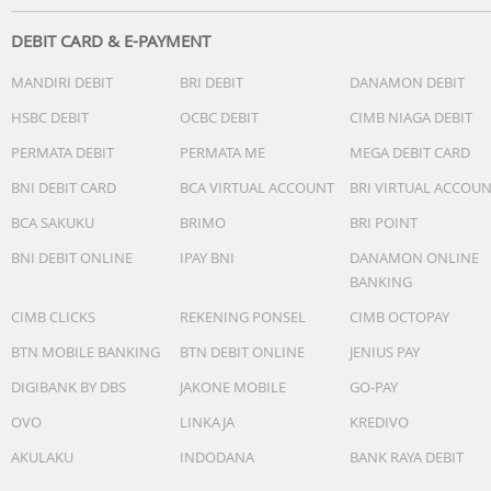
Garansi Resmi G-Shock 2 Tahun
Kelengkapan Paket :
DEBIT CARD & E-PAYMENT
- Free Box
MANDIRI DEBIT
BRI DEBIT
DANAMON DEBIT
- Jam Tangan
- Kartu Garansi Resmi
HSBC DEBIT
OCBC DEBIT
CIMB NIAGA DEBIT
- Buku Manual
PERMATA DEBIT
PERMATA ME
MEGA DEBIT CARD
BNI DEBIT CARD
BCA VIRTUAL ACCOUNT
BRI VIRTUAL ACCOU
BCA SAKUKU
BRIMO
BRI POINT
BNI DEBIT ONLINE
IPAY BNI
DANAMON ONLINE
BANKING
CIMB CLICKS
REKENING PONSEL
CIMB OCTOPAY
BTN MOBILE BANKING
BTN DEBIT ONLINE
JENIUS PAY
DIGIBANK BY DBS
JAKONE MOBILE
GO-PAY
OVO
LINKAJA
KREDIVO
AKULAKU
INDODANA
BANK RAYA DEBIT