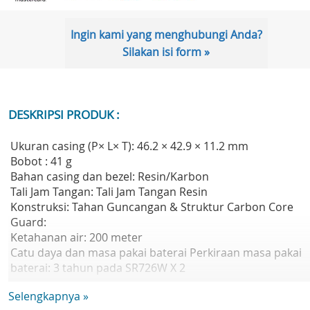
Ingin kami yang menghubungi Anda?
Silakan isi form »
DESKRIPSI PRODUK :
Ukuran casing (P× L× T): 46.2 × 42.9 × 11.2 mm
Bobot : 41 g
Bahan casing dan bezel: Resin/Karbon
Tali Jam Tangan: Tali Jam Tangan Resin
Konstruksi: Tahan Guncangan & Struktur Carbon Core
Guard:
Ketahanan air: 200 meter
Catu daya dan masa pakai baterai Perkiraan masa pakai
baterai: 3 tahun pada SR726W X 2
Kaca: Kaca Mineral
Selengkapnya »
Ukuran tali yang kompatibel: 140 hingga 205 mm