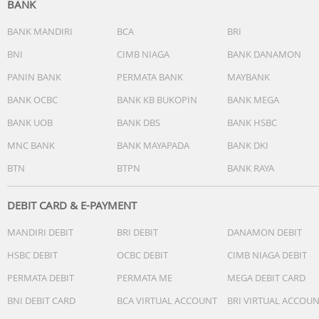
BANK
Kedua roda dilengkapi dengan sensor yang mendeteksi
kekuatan dorong dan tarik serta arah secara terpisah,
BANK MANDIRI
BCA
BRI
memungkinkan roda untuk menyesuaikan kecepatan
BNI
CIMB NIAGA
BANK DANAMON
secara diferensial, membuatnya lebih mudah untuk
berbelok tanpa tergelincir.
PANIN BANK
PERMATA BANK
MAYBANK
BANK OCBC
BANK KB BUKOPIN
BANK MEGA
Pusat Gravitasi Rendah
BANK UOB
BANK DBS
BANK HSBC
Tangki air bersih yang diposisikan lebih rendah mengges
MNC BANK
BANK MAYAPADA
BANK DKI
pusat gravitasi ke bawah, mengurangi jumlah gaya yang
BTN
BTPN
BANK RAYA
dibutuhkan oleh tangan pengguna, menghasilkan
pengalaman yang lebih ringan dan mudah.
DEBIT CARD & E-PAYMENT
Body vacuum yang lebih tipis saat terbaring:
MANDIRI DEBIT
BRI DEBIT
DANAMON DEBIT
Memungkinkan pembersihan di area yang lebih rendah.
Ketika terbaring, tinggi badan F25 hanya 12,5 cm (vs seri
HSBC DEBIT
OCBC DEBIT
CIMB NIAGA DEBIT
Flexi 15 cm). Tangki air bersih yang diposisikan lebih ren
PERMATA DEBIT
PERMATA ME
MEGA DEBIT CARD
membuat tubuh lebih tipis.
BNI DEBIT CARD
BCA VIRTUAL ACCOUNT
BRI VIRTUAL ACCOU
Roda datar saat terbaring: Saat mesin terbaring, roda kec