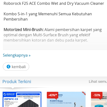
Roborock F25 ACE Combo Wet and Dry Vacuum Cleaner
Kombo 5-in-1 yang Memenuhi Semua Kebutuhan
Pembersihan
Motorized Mini-Brush:
Alami pembersihan karpet yang
optimal dengan Multi-Surface Brush yang efektif
membersihkan kotoran dan debu pada karpet.
Multi-Surface Brush:
Dirancang untuk menghilangkan de
Selengkapnya »
dan kotoran dengan mudah, memastikan lingkungan tidu
yang segar dan bersih.
Kepala Pembersih 2-in-1 (Alat Celah & Kuas Debu):
Hilangkan debu dan kotoran di area yang sulit dijangkau,
Produk Terkini
termasuk celah sofa, langit-langit, kursi mobil, tirai, dan
keyboard.
-40%*
-50%
Roda Roborock SlideTech (F25 ACE Combo saja)