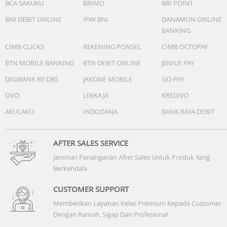
BCA SAKUKU
BRIMO
BRI POINT
pada pegangan dapat membantu menggeser, mencegah
gesekan dan keausan pada tubuh karena kontak dengan
BNI DEBIT ONLINE
IPAY BNI
DANAMON ONLINE
tanah.
BANKING
CIMB CLICKS
REKENING PONSEL
CIMB OCTOPAY
Spesifikasi :
BTN MOBILE BANKING
BTN DEBIT ONLINE
JENIUS PAY
Daya Hisap: 20.000Pa
DIGIBANK BY DBS
JAKONE MOBILE
GO-PAY
Kapasitas Baterai: 4000mAh
OVO
LINKAJA
KREDIVO
AKULAKU
INDODANA
BANK RAYA DEBIT
Panjang Kabel: 1,8m
Kapasitas Tangki Bersih: 740ml + 100ml kotak cairan
AFTER SALES SERVICE
pembersih
Jaminan Penanganan After Sales Untuk Produk Yang
Berkendala
Kapasitas Tangki Kotor: 720ml
CUSTOMER SUPPORT
Waktu Operasional: 60 menit (Mode MAX)
Memberikan Layanan Kelas Premium Kepada Customer
Dengan Ramah, Sigap Dan Profesional
Waktu Pengisian: 4 Jam