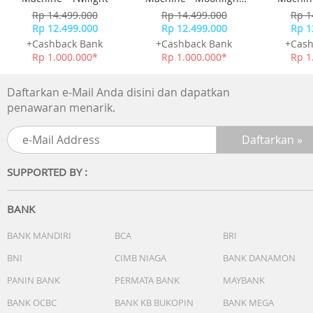
Others
White
Rp 14.499.000
Rp 14.499.000
Rp 1
Rp 12.499.000
Rp 12.499.000
Rp 1
+Cashback Bank
+Cashback Bank
+Cash
Rp 1.000.000*
Rp 1.000.000*
Rp 1
Daftarkan e-Mail Anda disini dan dapatkan
penawaran menarik.
SUPPORTED BY :
BANK
BANK MANDIRI
BCA
BRI
BNI
CIMB NIAGA
BANK DANAMON
PANIN BANK
PERMATA BANK
MAYBANK
BANK OCBC
BANK KB BUKOPIN
BANK MEGA