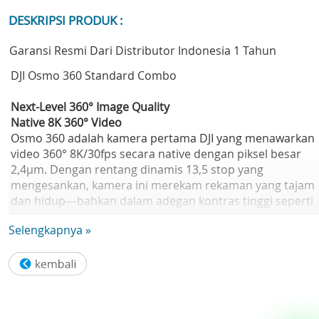
DESKRIPSI PRODUK :
Garansi Resmi Dari Distributor Indonesia 1 Tahun
DJI Osmo 360 Standard Combo
Next-Level 360° Image Quality
Native 8K 360° Video
Osmo 360 adalah kamera pertama DJI yang menawarkan
video 360° 8K/30fps secara native dengan piksel besar
2,4µm. Dengan rentang dinamis 13,5 stop yang
mengesankan, kamera ini merekam rekaman yang tajam
dan hidup—bahkan dalam adegan kontras tinggi seperti
malam kota atau saat matahari terbit dan terbenam. Dan
Selengkapnya »
dengan dukungan untuk video 360° 8K/50fps berspesifika
ultra-tinggi, Osmo 360 menetapkan standar baru untuk
kamera 360°.
4K/100fps High-Frame-Rate 360° Video
Abadikan setiap sepersekian detik dalam detail