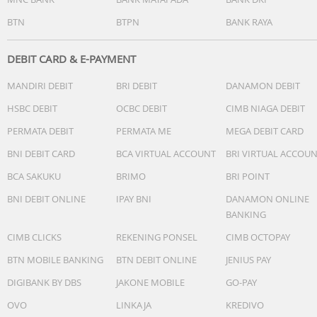
BTN
BTPN
BANK RAYA
DEBIT CARD & E-PAYMENT
MANDIRI DEBIT
BRI DEBIT
DANAMON DEBIT
HSBC DEBIT
OCBC DEBIT
CIMB NIAGA DEBIT
PERMATA DEBIT
PERMATA ME
MEGA DEBIT CARD
BNI DEBIT CARD
BCA VIRTUAL ACCOUNT
BRI VIRTUAL ACCOU
BCA SAKUKU
BRIMO
BRI POINT
BNI DEBIT ONLINE
IPAY BNI
DANAMON ONLINE
BANKING
CIMB CLICKS
REKENING PONSEL
CIMB OCTOPAY
BTN MOBILE BANKING
BTN DEBIT ONLINE
JENIUS PAY
DIGIBANK BY DBS
JAKONE MOBILE
GO-PAY
OVO
LINKAJA
KREDIVO