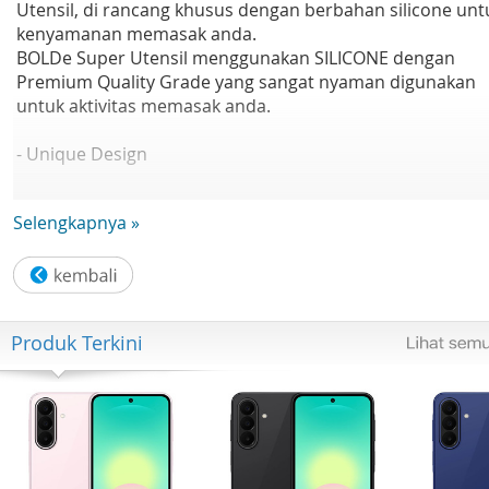
Utensil, di rancang khusus dengan berbahan silicone unt
kenyamanan memasak anda.
BOLDe Super Utensil menggunakan SILICONE dengan
Premium Quality Grade yang sangat nyaman digunakan
untuk aktivitas memasak anda.
- Unique Design
Design yang cantik dan elegant
Selengkapnya »
- Silicone Material
Terbuat dari bahan silicone
- Anti-Slip
Produk Terkini
Gagang anti slip dan nyaman digenggam
- Non Stick
Utensile yang anti lengket sehingga masakan tidak akan
menempel pada silicon
- Heat Resistance