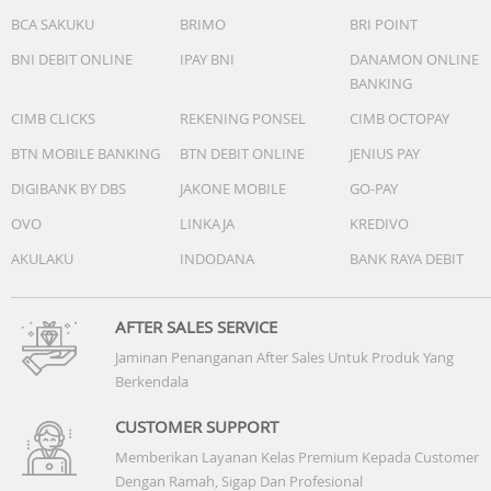
BCA SAKUKU
BRIMO
BRI POINT
BNI DEBIT ONLINE
IPAY BNI
DANAMON ONLINE
BANKING
CIMB CLICKS
REKENING PONSEL
CIMB OCTOPAY
BTN MOBILE BANKING
BTN DEBIT ONLINE
JENIUS PAY
DIGIBANK BY DBS
JAKONE MOBILE
GO-PAY
OVO
LINKAJA
KREDIVO
AKULAKU
INDODANA
BANK RAYA DEBIT
AFTER SALES SERVICE
Jaminan Penanganan After Sales Untuk Produk Yang
Berkendala
CUSTOMER SUPPORT
Memberikan Layanan Kelas Premium Kepada Customer
Dengan Ramah, Sigap Dan Profesional