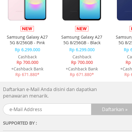
Utensile yang tahan pada suhu panas hingga 240 celcius
- BPA Free (Food Grade)
Silicon yang digunakan bebas dari bahan kimia berbahay
dan aman digunakan untuk memasak
Samsung Galaxy A27
Samsung Galaxy A27
Samsung
- Anti Odor
5G 8/256GB - Pink
5G 8/256GB - Black
5G 8/2
Rp 6.299.000
Rp 6.299.000
Rp 
Utensile silicon anti bau walaupun sudah dipakai berkali-
Cashback
Cashback
Ca
kali
Rp 700.000
Rp 700.000
Rp 
+Cashback Bank
+Cashback Bank
+Cash
Rp 671.880*
Rp 671.880*
Rp 
Daftarkan e-Mail Anda disini dan dapatkan
penawaran menarik.
SUPPORTED BY :