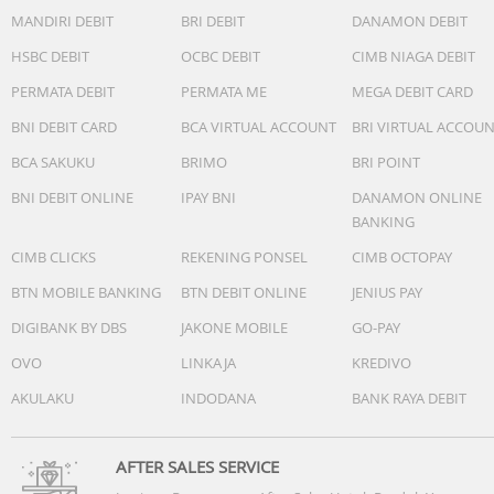
1.5" (37.3mm)
MANDIRI DEBIT
BRI DEBIT
DANAMON DEBIT
Resolution (Main Display)
HSBC DEBIT
OCBC DEBIT
CIMB NIAGA DEBIT
480 x 480
PERMATA DEBIT
PERMATA ME
MEGA DEBIT CARD
Color Depth (Main Display)
BNI DEBIT CARD
BCA VIRTUAL ACCOUNT
BRI VIRTUAL ACCOU
16M
BCA SAKUKU
BRIMO
BRI POINT
CPU Speed
BNI DEBIT ONLINE
IPAY BNI
DANAMON ONLINE
1.6GHz, 1.5GHz
BANKING
CIMB CLICKS
REKENING PONSEL
CIMB OCTOPAY
CPU Type
Penta-Core
BTN MOBILE BANKING
BTN DEBIT ONLINE
JENIUS PAY
DIGIBANK BY DBS
JAKONE MOBILE
GO-PAY
Memori (GB)
2
OVO
LINKAJA
KREDIVO
AKULAKU
INDODANA
BANK RAYA DEBIT
Penyimpanan (GB)
32
AFTER SALES SERVICE
Penyimpanan Tersedia (GB)