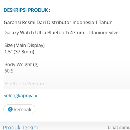
DESKRIPSI PRODUK :
Garansi Resmi Dari Distributor Indonesia 1 Tahun
Galaxy Watch Ultra Bluetooth 47mm - Titanium Silver
Size (Main Display)
1.5" (37.3mm)
Body Weight (g)
60.5
Bluetooth Version
Bluetooth v5.3
Selengkapnya »
Sensors
Accelerometer, Barometer, Bioelectrical Impedance
Analysis Sensor, Electrical Heart Sensor, Gyro Sensor,
Geomagnetic Sensor, Infrared Temperature Sensor, Light
Produk Terkini
Sensor, Optical Heart Rate Sensor