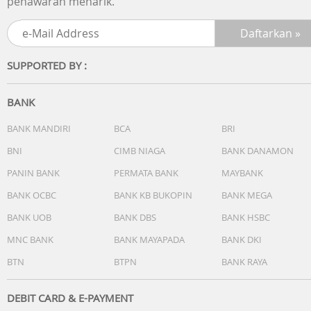
penawaran menarik.
GPS, Glonass, Beidou, Galileo
Wi-Fi
802.11a/b/g/n 2.4GHz+5GHz
SUPPORTED BY :
NFC
Yes
BANK
Bluetooth Version
BANK MANDIRI
BCA
BRI
Bluetooth v5.3
BNI
CIMB NIAGA
BANK DANAMON
Bluetooth Profiles
PANIN BANK
PERMATA BANK
MAYBANK
A2DP, AVRCP, HFP, HSP
BANK OCBC
BANK KB BUKOPIN
BANK MEGA
BANK UOB
BANK DBS
BANK HSBC
Wear OS Powered by Samsung
MNC BANK
BANK MAYAPADA
BANK DKI
Technology (Main Display)
BTN
BTPN
BANK RAYA
Super AMOLED
Size (Main Display)
DEBIT CARD & E-PAYMENT