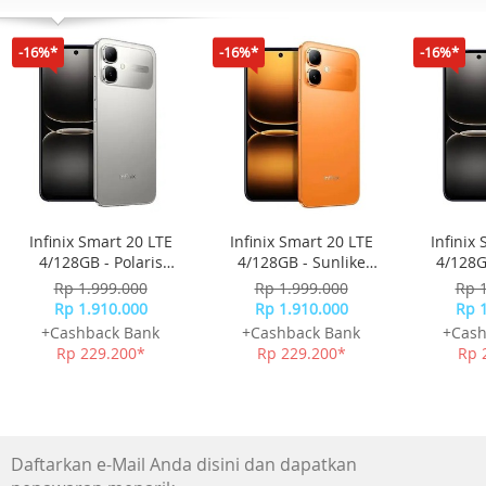
Penyimpanan (GB)
-16%*
-16%*
-16%*
32
CPU Speed
1.6GHz, 1.5GHz
NFC
NFC
Infinix Smart 20 LTE
Infinix Smart 20 LTE
Infinix
Body Dimension (HxWxD, mm)
4/128GB - Polaris
4/128GB - Sunlike
4/128G
47.4 x 47.1 x 12.1
Titanium
Orange
Rp 1.999.000
Rp 1.999.000
Rp 
Rp 1.910.000
Rp 1.910.000
Rp 
Infra
+Cashback Bank
+Cashback Bank
+Cash
Hanya Wi-Fi, Bluetooth Only
Rp 229.200*
Rp 229.200*
Rp 
Audio Playing Format
MP3, M4A, 3GA, AAC, OGG, OGA, WAV, AMR, AWB
Daftarkan e-Mail Anda disini dan dapatkan
Location Technology