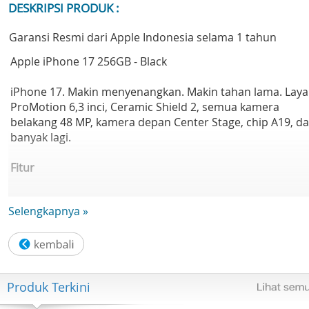
DESKRIPSI PRODUK :
Garansi Resmi dari Apple Indonesia selama 1 tahun
Apple iPhone 17 256GB - Black
iPhone 17. Makin menyenangkan. Makin tahan lama. Laya
ProMotion 6,3 inci, Ceramic Shield 2, semua kamera
belakang 48 MP, kamera depan Center Stage, chip A19, d
banyak lagi.
Fitur
- DIRANCANG UNTUK MENYENANGKAN. DIBUAT UNTUK
Selengkapnya »
LEBIH TAHAN LAMA. — iPhone 17 hadir dalam lima warna
memukau, dengan layar 6,3 inci yang lebih terang, dan
bagian depan Ceramic Shield 2 yang 3x lipat lebih tahan
gores.
- LAYAR 6,3 INCI DENGAN PROMOTION. LEBIH TERANG.
Produk Terkini
CEMERLANG. — Pengguliran lancar dengan ProMotion
hingga 120 Hz, kontras luar ruangan yang lebih baik den