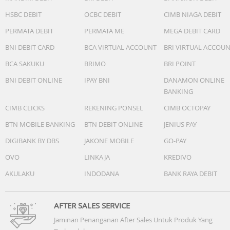
HSBC DEBIT
OCBC DEBIT
CIMB NIAGA DEBIT
PERMATA DEBIT
PERMATA ME
MEGA DEBIT CARD
BNI DEBIT CARD
BCA VIRTUAL ACCOUNT
BRI VIRTUAL ACCOU
BCA SAKUKU
BRIMO
BRI POINT
BNI DEBIT ONLINE
IPAY BNI
DANAMON ONLINE
BANKING
CIMB CLICKS
REKENING PONSEL
CIMB OCTOPAY
BTN MOBILE BANKING
BTN DEBIT ONLINE
JENIUS PAY
DIGIBANK BY DBS
JAKONE MOBILE
GO-PAY
OVO
LINKAJA
KREDIVO
AKULAKU
INDODANA
BANK RAYA DEBIT
AFTER SALES SERVICE
Jaminan Penanganan After Sales Untuk Produk Yang