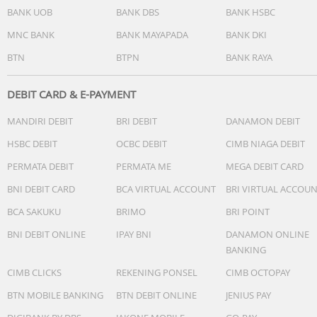
Isi Kotak
BANK UOB
BANK DBS
BANK HSBC
iPhone dengan iOS 26.
MNC BANK
BANK MAYAPADA
BANK DKI
Kable USB-C ke USB-C.
BTN
BTPN
BANK RAYA
Buku Manual dan dokumentasi lain.
DEBIT CARD & E-PAYMENT
MANDIRI DEBIT
BRI DEBIT
DANAMON DEBIT
HSBC DEBIT
OCBC DEBIT
CIMB NIAGA DEBIT
PERMATA DEBIT
PERMATA ME
MEGA DEBIT CARD
BNI DEBIT CARD
BCA VIRTUAL ACCOUNT
BRI VIRTUAL ACCOU
BCA SAKUKU
BRIMO
BRI POINT
BNI DEBIT ONLINE
IPAY BNI
DANAMON ONLINE
BANKING
CIMB CLICKS
REKENING PONSEL
CIMB OCTOPAY
BTN MOBILE BANKING
BTN DEBIT ONLINE
JENIUS PAY