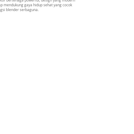
otor bertenaga powerful, design yang modern
iap mendukung gaya hidup sehat yang cocok
ngsi blender serbaguna.