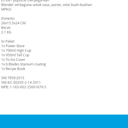
Es loli / popsicle menyegarkan
Blender serbaguna untuk saus, puree, selai buah-buahan
MPASI
Dimensi:
26x15.5x24 CM
Berat:
2.1 KG
Isi Paket
1x Power Base
1x 700ml High Cup
1x 950ml Tall Cup
1x To-Go Cover
1x 6 Blades titanium coating
1x Recipe Book
SNI 7859:2013
SNI IEC 60335-2-14-2011
NPB: 1-163-002-25001679-5