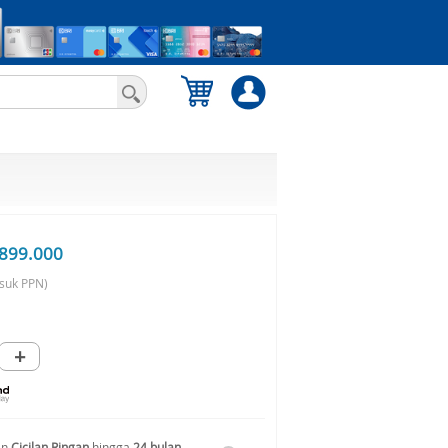
899.000
suk PPN)
+
an
Cicilan Ringan
hingga
24 bulan