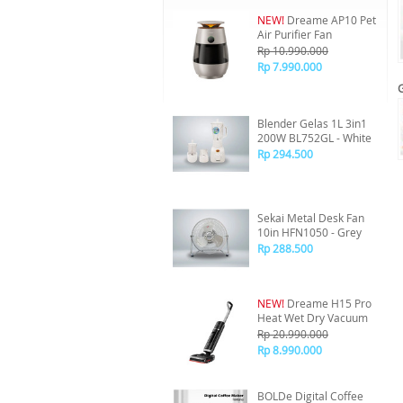
NEW!
Dreame AP10 Pet
Air Purifier Fan
Rp 10.990.000
Rp 7.990.000
Blender Gelas 1L 3in1
200W BL752GL - White
Rp 294.500
Sekai Metal Desk Fan
10in HFN1050 - Grey
Rp 288.500
NEW!
Dreame H15 Pro
Heat Wet Dry Vacuum
Rp 20.990.000
Rp 8.990.000
BOLDe Digital Coffee