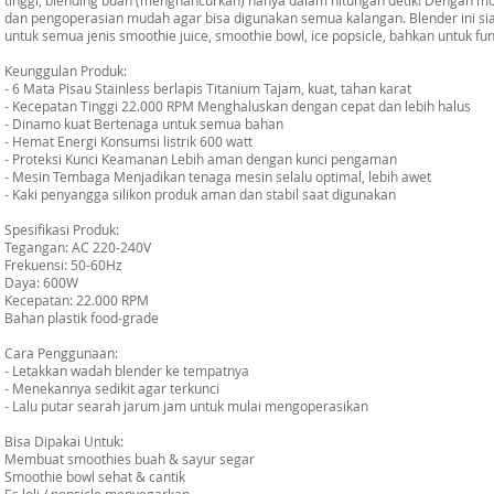
tinggi, blending buah (menghancurkan) hanya dalam hitungan detik! Dengan m
dan pengoperasian mudah agar bisa digunakan semua kalangan. Blender ini s
untuk semua jenis smoothie juice, smoothie bowl, ice popsicle, bahkan untuk fu
Keunggulan Produk:
- 6 Mata Pisau Stainless berlapis Titanium Tajam, kuat, tahan karat
- Kecepatan Tinggi 22.000 RPM Menghaluskan dengan cepat dan lebih halus
- Dinamo kuat Bertenaga untuk semua bahan
- Hemat Energi Konsumsi listrik 600 watt
- Proteksi Kunci Keamanan Lebih aman dengan kunci pengaman
- Mesin Tembaga Menjadikan tenaga mesin selalu optimal, lebih awet
- Kaki penyangga silikon produk aman dan stabil saat digunakan
Spesifikasi Produk:
Tegangan: AC 220-240V
Frekuensi: 50-60Hz
Daya: 600W
Kecepatan: 22.000 RPM
Bahan plastik food-grade
Cara Penggunaan:
- Letakkan wadah blender ke tempatnya
- Menekannya sedikit agar terkunci
- Lalu putar searah jarum jam untuk mulai mengoperasikan
Bisa Dipakai Untuk:
Membuat smoothies buah & sayur segar
Smoothie bowl sehat & cantik