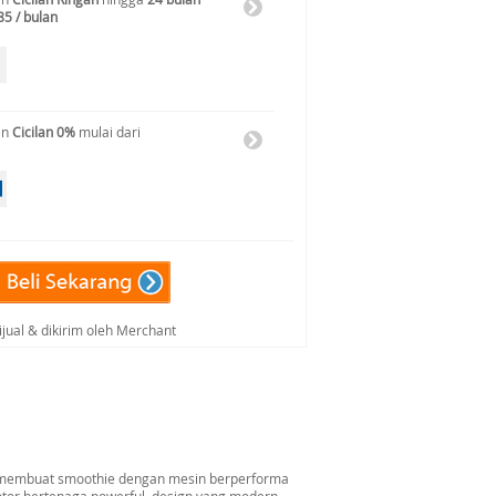
85 / bulan
an
Cicilan 0%
mulai dari
ijual & dikirim oleh Merchant
s membuat smoothie dengan mesin berperforma