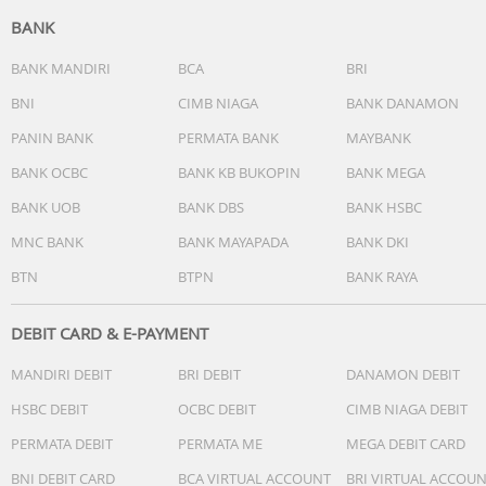
16MP; f/2.4; FOV 85°; lensa 4P
BANK
VIDEO
BANK MANDIRI
BCA
BRI
Belakang
BNI
CIMB NIAGA
BANK DANAMON
Video 1080P: 60 fps, 30 fps
PANIN BANK
PERMATA BANK
MAYBANK
Video 720P: 60 fps, 30 fps
Video 720P Gerak Lambat: 120 fps
BANK OCBC
BANK KB BUKOPIN
BANK MEGA
Time-Lapse 1080P: 30 fps
BANK UOB
BANK DBS
BANK HSBC
Mendukung perekaman video multi-view
Mendukung perekaman video zoom: hingga 10x zoom
MNC BANK
BANK MAYAPADA
BANK DKI
digital
BTN
BTPN
BANK RAYA
Mendukung perekaman video kamera bawah air
Depan
Video 1080P: 30 fps
DEBIT CARD & E-PAYMENT
Video 720P: 30 fps
MANDIRI DEBIT
BRI DEBIT
DANAMON DEBIT
Time-Lapse 1080P: 30 fps
Mendukung perekaman video multi-view
HSBC DEBIT
OCBC DEBIT
CIMB NIAGA DEBIT
PERMATA DEBIT
PERMATA ME
MEGA DEBIT CARD
CHIPSET
SoC: MediaTek Dimensity 6300
BNI DEBIT CARD
BCA VIRTUAL ACCOUNT
BRI VIRTUAL ACCOU