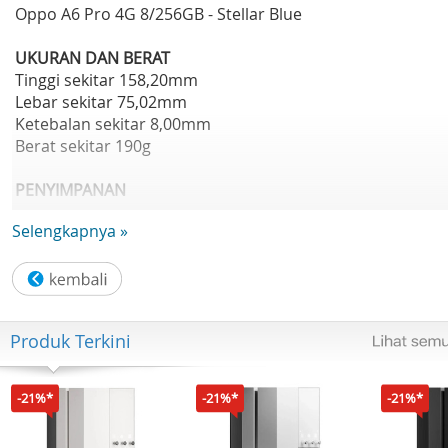
Oppo A6 Pro 4G 8/256GB - Stellar Blue
UKURAN DAN BERAT
Tinggi sekitar 158,20mm
Lebar sekitar 75,02mm
Ketebalan sekitar 8,00mm
Berat sekitar 190g
PENYIMPANAN
Kapasitas RAM dan ROM
Selengkapnya »
8GB + 256GB
Jenis RAM: LPDDR4X
Spesifikasi ROM: UFS 2.2
Kartu Penyimpanan Telepon: Didukung
USB OTG: Didukung
Produk Terkini
LAYAR
Ukuran: 6,57"
-21%*
-21%*
-21%*
Rasio Layar: 93,0%
Resolusi: FHD+ 2372 × 1080 Piksel