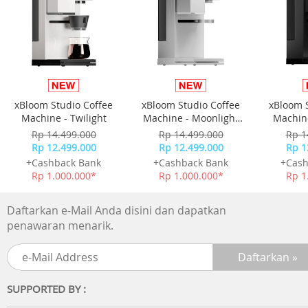
Refresh Rate:
Maksimum: 120Hz
Touch Sampling Rate:
Maksimum: 240Hz
Default: 120Hz
Gamut Warna:
Mode cerah: 100% DCI-P3
xBloom Studio Coffee
xBloom Studio Coffee
xBloom 
Mode alami: 100% sRGB
Machine - Twilight
Machine - Moonlight
Machine
Kedalaman Warna: 1,07 miliar warna (10-bit)
White
Rp 14.499.000
Rp 14.499.000
Rp 1
Kepadatan Piksel: 397 PPI
Rp 12.499.000
Rp 12.499.000
Rp 1
Kecerahan
+Cashback Bank
+Cashback Bank
+Cash
Kecerahan normal: 600 nits (Tipikal)
Rp 1.000.000*
Rp 1.000.000*
Rp 1
HBM: 1400 nits (Tipikal)
Panel: AMOLED
Daftarkan e-Mail Anda disini dan dapatkan
Kaca Pelindung: AGC DT-Star D+
penawaran menarik.
KAMERA
Belakang
Wide angle: 50MP; f/1.8; FOV 76°; lensa 5P; AF Didukung
SUPPORTED BY :
Monokrom: 2MP; f/2.4; FOV 89°; lensa 3P
Depan