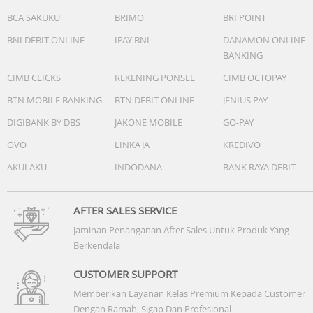
CPU: 8 inti
BCA SAKUKU
BRIMO
BRI POINT
GPU: Mali-G57 MC2@1072MHz
BNI DEBIT ONLINE
IPAY BNI
DANAMON ONLINE
BATERAI
BANKING
7000mAh/27.44Wh (Typical)
CIMB CLICKS
REKENING PONSEL
CIMB OCTOPAY
6830mAh/26.78Wh (Rated)
Pengisian Cepat
BTN MOBILE BANKING
BTN DEBIT ONLINE
JENIUS PAY
Mendukung (Maks): SUPERVOOCTM 80W
DIGIBANK BY DBS
JAKONE MOBILE
GO-PAY
Kompatibel dengan: SUPERVOOCTM 67W ke bawah, PPS
OVO
LINKAJA
KREDIVO
33W, PD 13,5W
AKULAKU
INDODANA
BANK RAYA DEBIT
BIOMETRIK
Sidik jari: Didukung
Pengenalan Wajah: Didukung
AFTER SALES SERVICE
Jaminan Penanganan After Sales Untuk Produk Yang
JARINGAN SELULER
Berkendala
SIM 2: Didukung
Jenis Kartu SIM: Kartu Nano-SIM
CUSTOMER SUPPORT
Pita Frekuensi
Memberikan Layanan Kelas Premium Kepada Customer
GSM: 900/1800MHz
Dengan Ramah, Sigap Dan Profesional