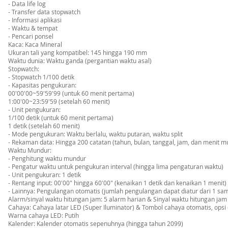
- Data life log
- Transfer data stopwatch
- Informasi aplikasi
- Waktu & tempat
- Pencari ponsel
Kaca: Kaca Mineral
Ukuran tali yang kompatibel: 145 hingga 190 mm
Waktu dunia: Waktu ganda (pergantian waktu asal)
Stopwatch:
- Stopwatch 1/100 detik
- Kapasitas pengukuran:
00'00'00~59'59'99 (untuk 60 menit pertama)
1:00'00~23:59'59 (setelah 60 menit)
- Unit pengukuran:
1/100 detik (untuk 60 menit pertama)
1 detik (setelah 60 menit)
- Mode pengukuran: Waktu berlalu, waktu putaran, waktu split
- Rekaman data: Hingga 200 catatan (tahun, bulan, tanggal, jam, dan menit mu
Waktu Mundur:
- Penghitung waktu mundur
- Pengatur waktu untuk pengukuran interval (hingga lima pengaturan waktu)
- Unit pengukuran: 1 detik
- Rentang input: 00'00" hingga 60'00" (kenaikan 1 detik dan kenaikan 1 menit)
- Lainnya: Pengulangan otomatis (jumlah pengulangan dapat diatur dari 1 sam
Alarm/sinyal waktu hitungan jam: 5 alarm harian & Sinyal waktu hitungan jam
Cahaya: Cahaya latar LED (Super Iluminator) & Tombol cahaya otomatis, opsi dur
Warna cahaya LED: Putih
Kalender: Kalender otomatis sepenuhnya (hingga tahun 2099)