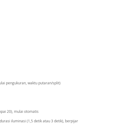
lai pengukuran, waktu putaran/split)
pai 20), mulai otomatis
asi iluminasi (1,5 detik atau 3 detik), berpijar