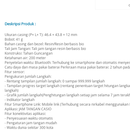
Deskripsi Produk :
Ukuran casing (P× L× T): 46.4 × 43.8 × 12 mm
Bobot: 41 g
Bahan casing dan bezel: Resin/Resin berbasis bio
Tali Jam Tangan: Tali jam tangan resin berbasis bio
Konstruksi: Tahan Guncangan
Ketahanan air: 200 meter
Penyetelan waktu: Bluetooth: Terhubung ke smartphone dan otomatis menye
Catu daya dan masa pakai baterai Perkiraan masa pakai baterai: 2 tahun pa
Fitur sensor:
Pengukuran Jumlah Langkah:
- Rentang tampilan jumlah langkah: 0 sampai 999.999 langkah
- Tampilan progres target langkah (rentang penentuan target hitungan langka
langkah)
- Grafik jumlah langkah(Penghitungan langkah setiap jam selama 7 jam terakhi
- Indikator langkah
Fitur Smartphone Link: Mobile link (Terhubung secara nirkabel menggunakan
Aplikasi: JAM TANGAN CASIO
Fitur konektivitas aplikasi:
- Penyesuaian waktu otomatis
- Pengaturan jam tangan mudah
- Waktu dunia sekitar 300 kota