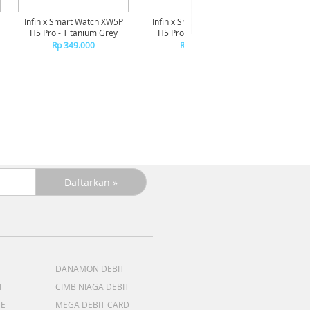
Infinix Smart Watch XW5P
Infinix Smart Watch XW5P
Yashi
H5 Pro - Titanium Grey
H5 Pro - Chrome Silver
Digita
Pin
Rp 349.000
Rp 349.000
R
R
DANAMON DEBIT
T
CIMB NIAGA DEBIT
ME
MEGA DEBIT CARD