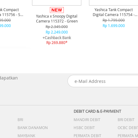
nk Compact
Yashica Tank Compact
a 115756 - Sky
Digital Camera 115754 -
Yashica x Snoopy Digital
ue
Black
99.000
Rp 1.799.000
Camera 115372 - Green
99.000
Rp 1.699.000
Rp 2.349.000
Rp 2.249.000
+Cashback Bank
Rp 269.880*
 dapatkan
DEBIT CARD & E-PAYMENT
BRI
MANDIRI DEBIT
BRI DEBIT
BANK DANAMON
HSBC DEBIT
OCBC DEBI
MAYBANK
PERMATA DEBIT
PERMATA 