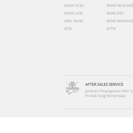
BANK OCBC
BANK KB BUKO
BANK UOB
BANK DBS
MNC BANK
BANK MAYAPA
BTN
BTPN
AFTER SALES SERVICE
Jaminan Penanganan After S
Produk Yang Berkendala
FOLLOW US :
SYARAT & KETENTUAN
|
KEBIJAKAN PRIVASI