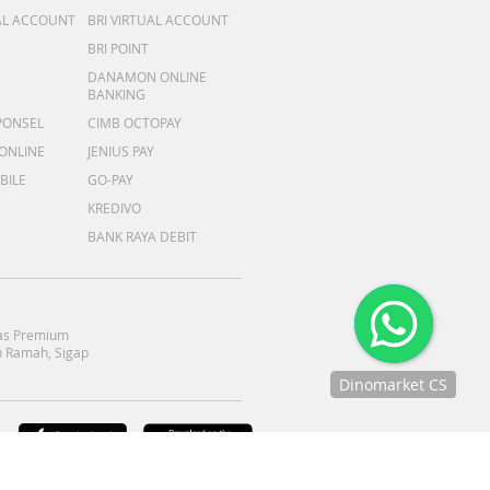
AL ACCOUNT
BRI VIRTUAL ACCOUNT
BRI POINT
DANAMON ONLINE
BANKING
PONSEL
CIMB OCTOPAY
 ONLINE
JENIUS PAY
BILE
GO-PAY
KREDIVO
BANK RAYA DEBIT
as Premium
 Ramah, Sigap
Dinomarket CS
Chat
dengan CS
:
kami via
WhatsApp!