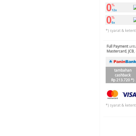
*) syarat & keten
Full Payment
untu
Mastercard
,
JCB
,
tambahan
cashback
Rp 213.720 *)
*) syarat & keten