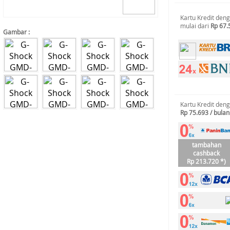
Kartu Kredit den
mulai dari
Rp 67.
Gambar :
Kartu Kredit den
Rp 75.693 / bulan
tambahan
cashback
Rp 213.720 *)