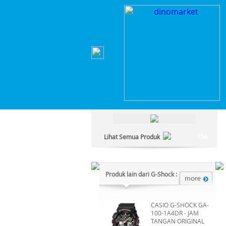
Home
>
Lainnya
>
Lainnya
>
G-Shock GMD-B300-3
Kategori Produk :
Lainnya
154
Lihat Semua Produk
Produk lain dari G-Shock :
CASIO G-SHOCK GA-
100-1A4DR - JAM
TANGAN ORIGINAL