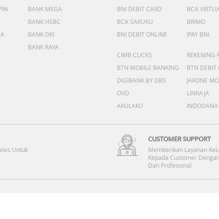
PIN
BANK MEGA
BNI DEBIT CARD
BCA VIRTU
BANK HSBC
BCA SAKUKU
BRIMO
DA
BANK DKI
BNI DEBIT ONLINE
IPAY BNI
BANK RAYA
CIMB CLICKS
REKENING 
BTN MOBILE BANKING
BTN DEBIT
DIGIBANK BY DBS
JAKONE MO
OVO
LINKAJA
AKULAKU
INDODANA
CUSTOMER SUPPORT
ales Untuk
Memberikan Layanan Kel
Kepada Customer Dengan
Dan Profesional
DOWNLOAD NOW 