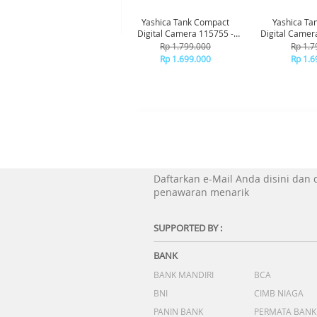
Yashica Tank Compact
Yashica Ta
Digital Camera 115755 -
Digital Camer
Brown
Bl
Rp 1.799.000
Rp 1.7
Rp 1.699.000
Rp 1.6
Daftarkan e-Mail Anda disini dan
penawaran menarik
SUPPORTED BY :
BANK
BANK MANDIRI
BCA
BNI
CIMB NIAGA
PANIN BANK
PERMATA BANK