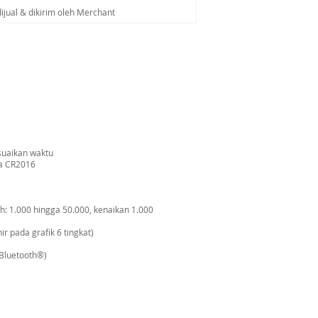
dijual & dikirim oleh Merchant
suaikan waktu
da CR2016
h: 1.000 hingga 50.000, kenaikan 1.000
r pada grafik 6 tingkat)
 Bluetooth®)