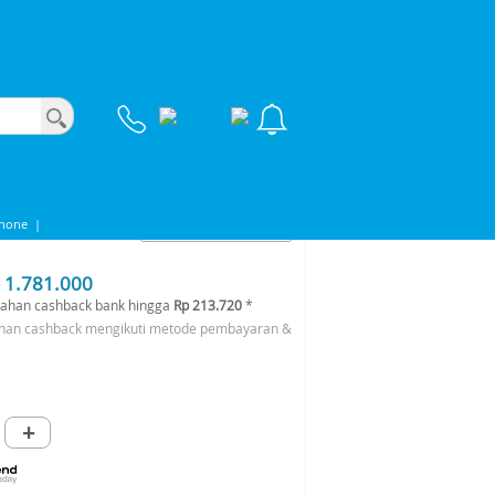
phone
|
 1.781.000
ahan cashback bank hingga
Rp 213.720
*
han cashback mengikuti metode pembayaran &
+