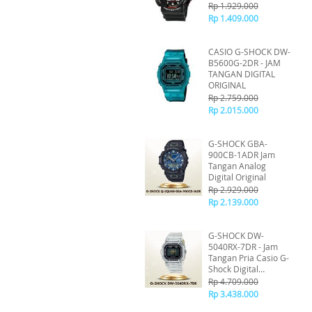
Rp 1.929.000
Rp 1.409.000
CASIO G-SHOCK DW-
B5600G-2DR - JAM
TANGAN DIGITAL
ORIGINAL
Rp 2.759.000
Rp 2.015.000
G-SHOCK GBA-
900CB-1ADR Jam
Tangan Analog
Digital Original
Rp 2.929.000
Rp 2.139.000
G-SHOCK DW-
5040RX-7DR - Jam
Tangan Pria Casio G-
Shock Digital
Original
Rp 4.709.000
Rp 3.438.000