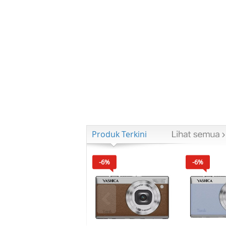
Produk Terkini
-6%
-6%