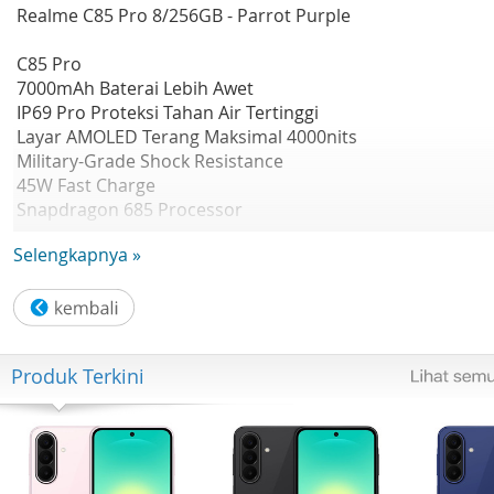
Realme C85 Pro 8/256GB - Parrot Purple
C85 Pro
7000mAh Baterai Lebih Awet
IP69 Pro Proteksi Tahan Air Tertinggi
Layar AMOLED Terang Maksimal 4000nits
Military-Grade Shock Resistance
45W Fast Charge
Snapdragon 685 Processor
Berbagi Daya 10W
Selengkapnya »
AI Outdoor Mode
AI Edit Genie
Speaker UltraBoom 400%
50M AI Camera
Desain Bulu yang Ringan
Produk Terkini
RAM 8GB
ROM 256GB
realme UI