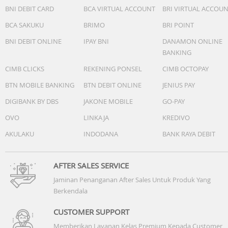
BNI DEBIT CARD
BCA VIRTUAL ACCOUNT
BRI VIRTUAL ACCOU
BCA SAKUKU
BRIMO
BRI POINT
BNI DEBIT ONLINE
IPAY BNI
DANAMON ONLINE
BANKING
CIMB CLICKS
REKENING PONSEL
CIMB OCTOPAY
BTN MOBILE BANKING
BTN DEBIT ONLINE
JENIUS PAY
DIGIBANK BY DBS
JAKONE MOBILE
GO-PAY
OVO
LINKAJA
KREDIVO
AKULAKU
INDODANA
BANK RAYA DEBIT
AFTER SALES SERVICE
Jaminan Penanganan After Sales Untuk Produk Yang
Berkendala
CUSTOMER SUPPORT
Memberikan Layanan Kelas Premium Kepada Customer