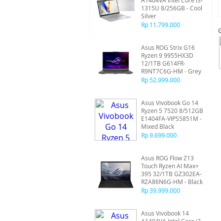
A1404VA Intel Core i3-
1315U 8/256GB - Cool
Silver
Rp 11.799.000
Asus ROG Strix G16
Ryzen 9 9955HX3D
12/1TB G614FR-
R9NT7C6G-HM - Grey
Rp 52.999.000
Asus Vivobook Go 14
Ryzen 5 7520 8/512GB
E1404FA-VIPS5851M -
Mixed Black
Rp 9.699.000
Asus ROG Flow Z13
Touch Ryzen AI Max+
395 32/1TB GZ302EA-
RZA86N6G-HM - Black
Rp 39.999.000
Asus Vivobook 14