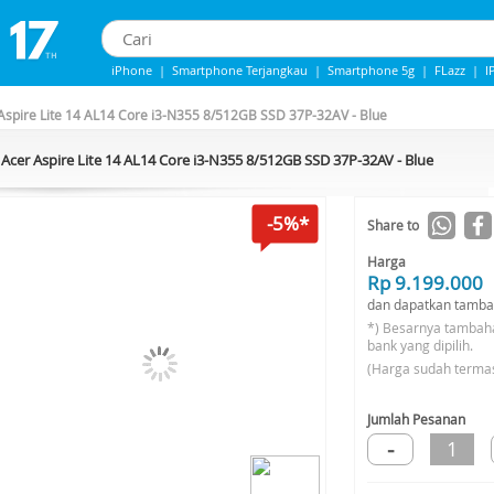
iPhone
|
Smartphone Terjangkau
|
Smartphone 5g
|
FLazz
|
I
iphone 13
|
iphone 14
|
Samsung Note
Aspire Lite 14 AL14 Core i3-N355 8/512GB SSD 37P-32AV - Blue
Acer Aspire Lite 14 AL14 Core i3-N355 8/512GB SSD 37P-32AV - Blue
-5%*
Share to
Harga
Rp 9.199.000
dan dapatkan tamba
*) Besarnya tambah
bank yang dipilih.
(Harga sudah terma
Jumlah Pesanan
-
1