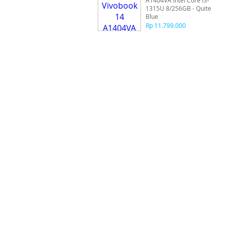
A1404VA Intel Core i3-
1315U 8/256GB - Quite
Blue
Rp 11.799.000