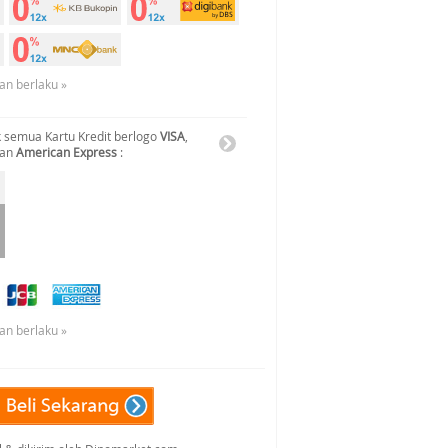
an berlaku »
 semua Kartu Kredit berlogo
VISA
,
dan
American Express
:
an berlaku »