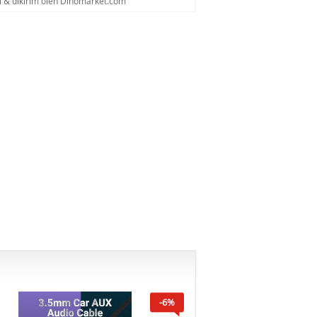
al & dikirim oleh Dinomarket.com
-6%
-6%