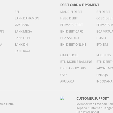
DEBIT CARD & E-PAYMENT
BRI
MANDIRI DEBIT
BRI DEBIT
BANK DANAMON
HSBC DEBIT
OCBC DEBI
MAYBANK
PERMATA DEBIT
PERMATA 
PIN
BANK MEGA
BNI DEBIT CARD
BCA VIRTU
BANK HSBC
BCA SAKUKU
BRIMO
DA
BANK DKI
BNI DEBIT ONLINE
IPAY BNI
BANK RAYA
CIMB CLICKS
REKENING 
BTN MOBILE BANKING
BTN DEBIT
DIGIBANK BY DBS
JAKONE MO
OVO
LINKAJA
AKULAKU
INDODANA
CUSTOMER SUPPORT
ales Untuk
Memberikan Layanan Kel
Kepada Customer Dengan
Dan Profesional