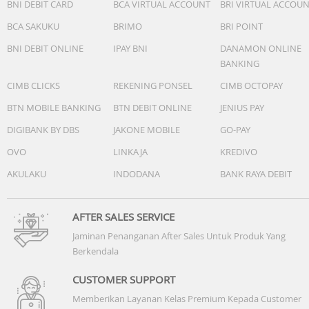
BNI DEBIT CARD
BCA VIRTUAL ACCOUNT
BRI VIRTUAL ACCOU
BCA SAKUKU
BRIMO
BRI POINT
BNI DEBIT ONLINE
IPAY BNI
DANAMON ONLINE
BANKING
CIMB CLICKS
REKENING PONSEL
CIMB OCTOPAY
BTN MOBILE BANKING
BTN DEBIT ONLINE
JENIUS PAY
DIGIBANK BY DBS
JAKONE MOBILE
GO-PAY
OVO
LINKAJA
KREDIVO
AKULAKU
INDODANA
BANK RAYA DEBIT
AFTER SALES SERVICE
Jaminan Penanganan After Sales Untuk Produk Yang
Berkendala
CUSTOMER SUPPORT
Memberikan Layanan Kelas Premium Kepada Customer