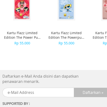
Note:
Pesanan diproses pada Hari Senin s.d Sabtu.
untuk produk yang memiliki varian, akan di proses secara
random.
Pengiriman dapat berubah saat Big Campaign.
Harap pastikan pesanan yang Anda terima sudah sesuai,
Kartu Flazz Limited
Kartu Flazz Limited
Kartu F
sebelum menyelesaikan pesanan (retur hanya dapat
Edition The Power Puff
Edition The Powerpuff
Edition 
dilakukan sebelum pesanan diselesaikan) dan wajib video
Girls
Girls - Bubble
Girls
Rp 55.000
Rp 55.000
Rp
unboxing
Daftarkan e-Mail Anda disini dan dapatkan
penawaran menarik.
SUPPORTED BY :