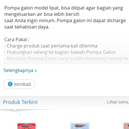
Pompa galon model lipat, bisa dilipat agar bagian yang
mengeluarkan air bisa lebih bersih
saat Anda ingin minum. Pompa galon ini dapat dicharge
saat kehabisan daya.
Cara Pakai :
- Charge produk saat pertama kali diterima
- Hubungkan selang ke bagian bawah Pompa Galon
- Masukan Pompa Galon yang sudah terpasang selang ke
dalam galon
Selengkapnya »
- Angkat/buka bagian depan
- Tekan tombol power di bagian atas untuk mengeluarka
air
Ukuran : Saat Dilipat - 14,5 x 6,5
Produk Terkini
Saat Dibuka Tinggi 13.5 cm x lebar atas 15 cm x lebar ba
6.5 cm
Isi Kemasan : Satu Unit Produk dengan selang, Satu Kabel
Usb