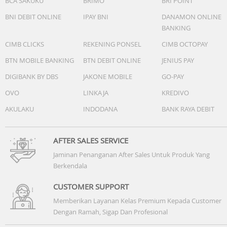
BCA SAKUKU
BRIMO
BRI POINT
BNI DEBIT ONLINE
IPAY BNI
DANAMON ONLINE
BANKING
CIMB CLICKS
REKENING PONSEL
CIMB OCTOPAY
BTN MOBILE BANKING
BTN DEBIT ONLINE
JENIUS PAY
DIGIBANK BY DBS
JAKONE MOBILE
GO-PAY
OVO
LINKAJA
KREDIVO
AKULAKU
INDODANA
BANK RAYA DEBIT
AFTER SALES SERVICE
Jaminan Penanganan After Sales Untuk Produk Yang
Berkendala
CUSTOMER SUPPORT
Memberikan Layanan Kelas Premium Kepada Customer
Dengan Ramah, Sigap Dan Profesional