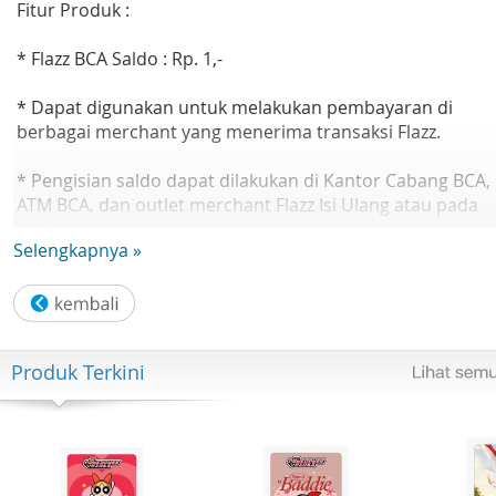
Fitur Produk :
* Flazz BCA Saldo : Rp. 1,-
* Dapat digunakan untuk melakukan pembayaran di
berbagai merchant yang menerima transaksi Flazz.
* Pengisian saldo dapat dilakukan di Kantor Cabang BCA,
ATM BCA, dan outlet merchant Flazz Isi Ulang atau pada
aplikasi BCA mobile, dengan HP platform Android yang
Selengkapnya »
memiliki fitur Near-Field Communication (NFC)
* Cek saldo Kartu Flazz dapat dilakukan melalui melalui E
BCA, ATM BCA, atau pada aplikasi BCA mobile, dengan HP
platform Android & ios yang memiliki fitur Near-Field
Produk Terkini
Communication (NFC)
Deskripsi Produk :