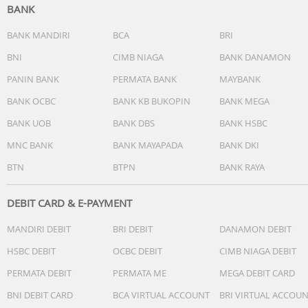
WiFi Speeds : 5 GHz: 867 Mbps (802.11ac, 2*2 @80MHz) 2.
BANK
GHz: 300 Mbps (802.11n, 2*2 @40MHz)
Modes : Range Extender Mode, Access Point Mode
BANK MANDIRI
BCA
BRI
Wireless Security : WPA-PSK / WPA2-PSK
BNI
CIMB NIAGA
BANK DANAMON
Transmission Power : <20 dBm (2.4GHz), <23 dBm (5GHz)
RAM : 64MB
PANIN BANK
PERMATA BANK
MAYBANK
Ports : 1*10/100 Mbps Ethernet Port
BANK OCBC
BANK KB BUKOPIN
BANK MEGA
Buttons : WPS Button, Reset Button
BANK UOB
BANK DBS
BANK HSBC
Input : 100~240V, 50/60Hz, 0.3A
Dimensions : 84×100×82mm*
MNC BANK
BANK MAYAPADA
BANK DKI
Operating Temperature : 0-40 °C
BTN
BTPN
BANK RAYA
DEBIT CARD & E-PAYMENT
MANDIRI DEBIT
BRI DEBIT
DANAMON DEBIT
HSBC DEBIT
OCBC DEBIT
CIMB NIAGA DEBIT
PERMATA DEBIT
PERMATA ME
MEGA DEBIT CARD
BNI DEBIT CARD
BCA VIRTUAL ACCOUNT
BRI VIRTUAL ACCOU