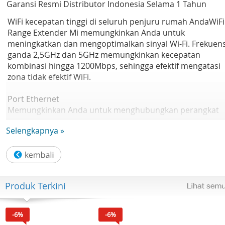
Garansi Resmi Distributor Indonesia Selama 1 Tahun
WiFi kecepatan tinggi di seluruh penjuru rumah AndaWiFi
Range Extender Mi memungkinkan Anda untuk
meningkatkan dan mengoptimalkan sinyal Wi-Fi. Frekuens
ganda 2,5GHz dan 5GHz memungkinkan kecepatan
kombinasi hingga 1200Mbps, sehingga efektif mengatasi
zona tidak efektif WiFi.
Port Ethernet
Memungkinkan Anda untuk menghubungkan perangkat
berkabel seperti TV atau konsol game ke jaringan.
Selengkapnya »
Indikator signal pintar
Dengan indikasi kode warna sederhana, lampu indikator
dapat membantu Anda menemukan lokasi terbaik untuk
jangkauan yang optimal.
Produk Terkini
Membuat hotspot Anda sendiri
Dengan mode Access Point, Anda cukup menghubungka
-6%
-6%
extender ke router dan mengubah koneksi internet kabel