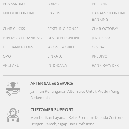
BCA SAKUKU
BRIMO
BRI POINT
BNI DEBIT ONLINE
IPAY BNI
DANAMON ONLINE
BANKING
CIMB CLICKS
REKENING PONSEL
CIMB OCTOPAY
BTN MOBILE BANKING
BTN DEBIT ONLINE
JENIUS PAY
DIGIBANK BY DBS
JAKONE MOBILE
GO-PAY
OVO
LINKAJA
KREDIVO
AKULAKU
INDODANA
BANK RAYA DEBIT
AFTER SALES SERVICE
Jaminan Penanganan After Sales Untuk Produk Yang
Berkendala
CUSTOMER SUPPORT
Memberikan Layanan Kelas Premium Kepada Customer
Dengan Ramah, Sigap Dan Profesional