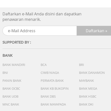
Alarm multi-fungsi & sinyal waktu
Daftarkan e-Mail Anda disini dan dapatkan
Lampu latar LED warna amber
penawaran menarik.
Kalender otomatis hingga tahun 2099
Format waktu 12/24 jam
SUPPORTED BY :
Akurasi ±30 detik per bulan
BANK
BANK MANDIRI
BCA
BRI
BNI
CIMB NIAGA
BANK DANAMON
PANIN BANK
PERMATA BANK
MAYBANK
BANK OCBC
BANK KB BUKOPIN
BANK MEGA
BANK UOB
BANK DBS
BANK HSBC
MNC BANK
BANK MAYAPADA
BANK DKI