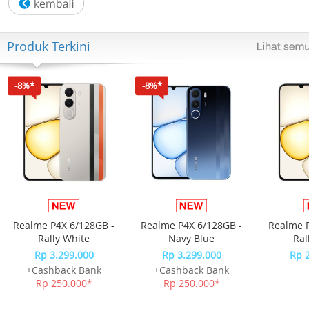
Ukuran casing: 54.9 x 47.3 x 14.3 mm
Produk Terkini
Bobot: 60 g
Bahan casing & bezel: Resin / Aluminium
-8%*
-8%*
Bahan tali: Resin
Kaca: Kaca Resin
Baterai: CR2032, masa pakai 10 tahun
Fitur:
Realme P4X 6/128GB -
Realme P4X 6/128GB -
Realme P
Waktu ganda
Rally White
Navy Blue
Ral
Rp 3.299.000
Rp 3.299.000
Rp 
Stopwatch 1/100 detik
+Cashback Bank
+Cashback Bank
Rp 250.000*
Rp 250.000*
Penghitung waktu mundur 24 jam