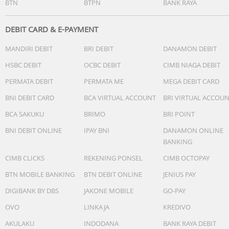
BTN
BTPN
BANK RAYA
DEBIT CARD & E-PAYMENT
MANDIRI DEBIT
BRI DEBIT
DANAMON DEBIT
HSBC DEBIT
OCBC DEBIT
CIMB NIAGA DEBIT
PERMATA DEBIT
PERMATA ME
MEGA DEBIT CARD
BNI DEBIT CARD
BCA VIRTUAL ACCOUNT
BRI VIRTUAL ACCOU
BCA SAKUKU
BRIMO
BRI POINT
BNI DEBIT ONLINE
IPAY BNI
DANAMON ONLINE
BANKING
CIMB CLICKS
REKENING PONSEL
CIMB OCTOPAY
BTN MOBILE BANKING
BTN DEBIT ONLINE
JENIUS PAY
DIGIBANK BY DBS
JAKONE MOBILE
GO-PAY
OVO
LINKAJA
KREDIVO
AKULAKU
INDODANA
BANK RAYA DEBIT