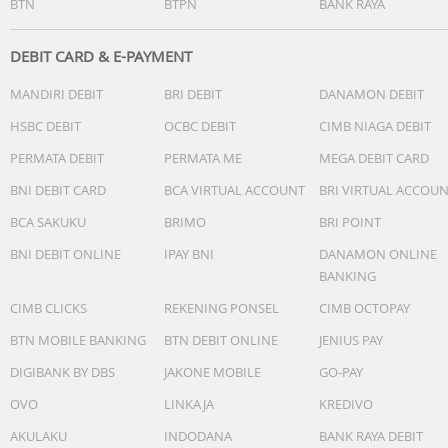
BTN
BTPN
BANK RAYA
DEBIT CARD & E-PAYMENT
MANDIRI DEBIT
BRI DEBIT
DANAMON DEBIT
HSBC DEBIT
OCBC DEBIT
CIMB NIAGA DEBIT
PERMATA DEBIT
PERMATA ME
MEGA DEBIT CARD
BNI DEBIT CARD
BCA VIRTUAL ACCOUNT
BRI VIRTUAL ACCOU
BCA SAKUKU
BRIMO
BRI POINT
BNI DEBIT ONLINE
IPAY BNI
DANAMON ONLINE
BANKING
CIMB CLICKS
REKENING PONSEL
CIMB OCTOPAY
BTN MOBILE BANKING
BTN DEBIT ONLINE
JENIUS PAY
DIGIBANK BY DBS
JAKONE MOBILE
GO-PAY
OVO
LINKAJA
KREDIVO
AKULAKU
INDODANA
BANK RAYA DEBIT