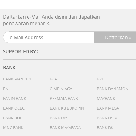
Berat: ±114 gram
Daftarkan e-Mail Anda disini dan dapatkan
Ketahanan Air: 50 Meter (5 ATM)
penawaran menarik.
Fitur: Date Display
Mesin: Quartz (Japan Movement)
SUPPORTED BY :
Garansi: Garansi Resmi
BANK
BANK MANDIRI
BCA
BRI
BNI
CIMB NIAGA
BANK DANAMON
PANIN BANK
PERMATA BANK
MAYBANK
BANK OCBC
BANK KB BUKOPIN
BANK MEGA
BANK UOB
BANK DBS
BANK HSBC
MNC BANK
BANK MAYAPADA
BANK DKI