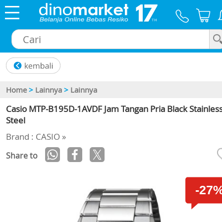
×
Home
>
Lainnya
>
Lainnya
Casio MTP-B195D-1AVDF Jam Tangan Pria Black Stainles
Steel
Brand : CASIO »
Share to
-27