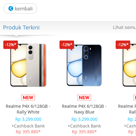
Menggunakan mesin Quartz Japan Movement yang akura
dan baterai tahan hingga 3 tahun, Casio MTP-B195D-1AV
adalah pilihan tepat untuk menunjang penampilan kerja
maupun kasual.
Produk Terkini
Spesifikasi:
-12%*
-12%*
-12%*
Merek: Casio
Seri: Standard MTP-B195
Model: MTP-B195D-1AV
Tampilan: Analog (3 jarum)
Material Case & Tali: Stainless Steel
Realme P4X 6/128GB -
Realme P4X 6/128GB -
Realme P
Rally White
Navy Blue
Ral
Kaca: Mineral Glass
Rp 3.299.000
Rp 3.299.000
Rp 
+Cashback Bank
+Cashback Bank
+Cash
Ukuran Case: 46.5 × 38 × 8.3 mm
Rp 395.880*
Rp 395.880*
Rp 