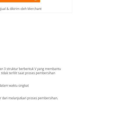
ijual & dikirim oleh Merchant
gan 3 struktur berbentuk V yang membantu
dak terlilit saat proses pembersihan
dalam waktu singkat
r dan melanjutkan proses pembersihan.