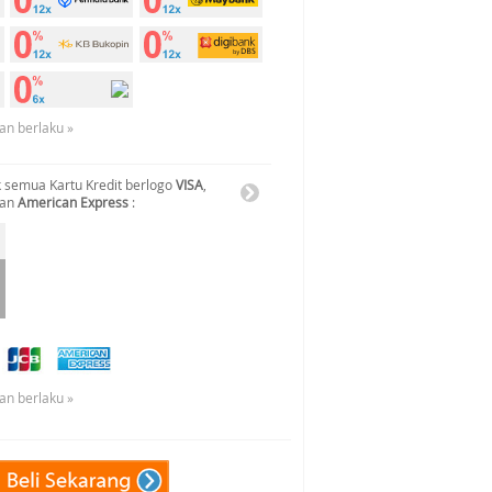
an berlaku »
 semua Kartu Kredit berlogo
VISA
,
dan
American Express
:
an berlaku »