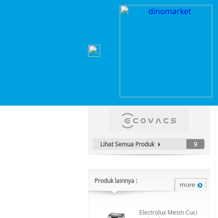
Home
>
Elektronik Rumah Tangga
>
Robot & Va
Kategori Produk :
Elektronik Rumah Tangga
Lihat Semua Produk
9
Produk lainnya :
Electrolux Mesin Cuci