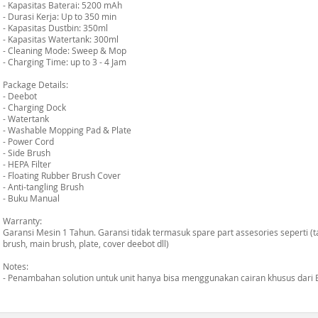
- Kapasitas Baterai: 5200 mAh
- Durasi Kerja: Up to 350 min
- Kapasitas Dustbin: 350ml
- Kapasitas Watertank: 300ml
- Cleaning Mode: Sweep & Mop
- Charging Time: up to 3 - 4 Jam
Package Details:
- Deebot
- Charging Dock
- Watertank
- Washable Mopping Pad & Plate
- Power Cord
- Side Brush
- HEPA Filter
- Floating Rubber Brush Cover
- Anti-tangling Brush
- Buku Manual
Warranty:
Garansi Mesin 1 Tahun. Garansi tidak termasuk spare part assesories seperti (tang
brush, main brush, plate, cover deebot dll)
Notes:
- Penambahan solution untuk unit hanya bisa menggunakan cairan khusus dari 