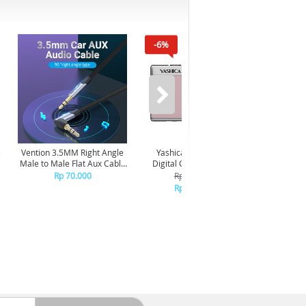
-6%
-6%
e
Vention 3.5MM Right Angle
Yashica Tank Compact
Yashi
Male to Male Flat Aux Cable
Digital Camera 115757 -
Digital 
1M - Gray Aluminum Alloy
Pink Marshmallow
Rp 70.000
Rp 1.799.000
R
Type BANHG
Rp 1.699.000
R