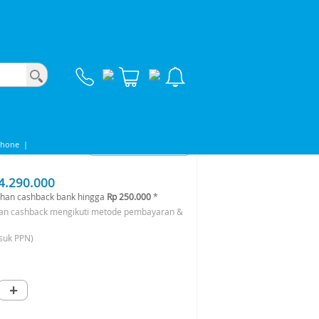
yedot Debu Sapu Pel
u Sapu Pel
Phone
|
4.290.000
han cashback bank hingga
Rp 250.000
*
an cashback mengikuti metode pembayaran &
suk PPN)
+