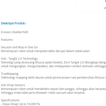
d
Deskripsi Produk :
Ecovacs Deebot N30
Features:
Vacuum and Mop in One Go
Kemampuan robot untuk menyedot debu dan pel dalam sekali jalan
Anti - Tangle 2.0 Technology
Teknologi yang dirancang khusus pada Deebot, Zero Tangle 2.0 dilengkapi den
untuk mengangkat, mengumpulkan, dan melepaskan rambut otomatis sehingga ti
TrueMapping
Tekhnologi mapping lebih akurat untuk perencanaan rute pembersihan khusus 
Anti-Drop Sensors
Kemampuan robot untuk mendeteksi tepian dan tangga, sehingga akan berputa
Sehingga Anda tidak perlu khawatir robot vacuum akan terjatuh.
Spesifications:
- Daya Hisap: Up to 10.000 Pa