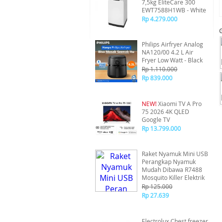
7,5kg EliteCare 300
EWT7588H1WB - White
Rp 4.279.000
Philips Airfryer Analog
NA120/00 4.2 L Air
Fryer Low Watt - Black
Rp 1.110.000
Rp 839.000
NEW!
Xiaomi TV A Pro
75 2026 4K QLED
Google TV
Rp 13.799.000
Raket Nyamuk Mini USB
Perangkap Nyamuk
Mudah Dibawa R7488
Mosquito Killer Elektrik
Rp 125.000
Rp 27.639
Electrolux Chest freezer