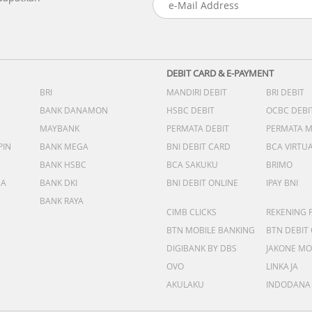
DEBIT CARD & E-PAYMENT
BRI
MANDIRI DEBIT
BRI DEBIT
BANK DANAMON
HSBC DEBIT
OCBC DEBI
MAYBANK
PERMATA DEBIT
PERMATA 
PIN
BANK MEGA
BNI DEBIT CARD
BCA VIRTU
BANK HSBC
BCA SAKUKU
BRIMO
DA
BANK DKI
BNI DEBIT ONLINE
IPAY BNI
BANK RAYA
CIMB CLICKS
REKENING 
BTN MOBILE BANKING
BTN DEBIT
DIGIBANK BY DBS
JAKONE MO
OVO
LINKAJA
AKULAKU
INDODANA