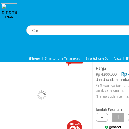
cuum Cleaner
>
Ecovacs DEEBOT N30 Vacuum Cleaner Vacuum Vacuum Mop Pen
Ecovacs DEEBOT N30 Vacuum Cleaner Vacuum Vacuum Mop Penyedot Deb
-18%*
iPhone
|
Smartphone Terjangkau
|
Smartphone 5g
|
fLazz
|
I
Share to
iphone 13
|
IPHONE 14
|
Samsung Note
Harga
Rp 
Rp 4.900.000
dan dapatkan tamba
*) Besarnya tambah
bank yang dipilih.
(Harga sudah terma
Jumlah Pesanan
-
1