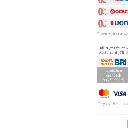
*) syarat & ketentu
Full Payment
untuk
Mastercard
,
JCB
, 
tambahan
cashback
Rp 250.000 *)
*) syarat & ketentu