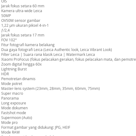
OIS
Jarak fokus setara 60 mm
Kamera ultra-wide Leica
50MP
OV50M sensor gambar
1,22 µm ukuran piksel 4-in-1
ƒ/2,4
Jarak fokus setara 17 mm
FOV 102°
Fitur fotografi kamera belakang
Dua gaya fotografi Leica (Leica Authentic look, Leica Vibrant Look)
Filter Leica | Suara rana klasik Leica | Watermark Leica
Xiaomi ProFocus (fokus pelacakan gerakan, fokus pelacakan mata, dan pemotre
Zoom digital hingga 60x
Lightning Burst
HDR
Pemotretan dinamis
Mode potret
Master-lens system (23mm, 28mm, 35mm, 60mm, 75mm)
Super macro
Panorama
Long exposure
Mode dokumen
Fastshot mode
Supermoon (Auto)
Mode pro
Format gambar yang didukung: JPG, HEIF
Mode RAW