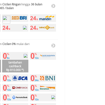
an
Cicilan Ringan
hingga
36 bulan
865 / bulan
an
Cicilan 0%
mulai dari
tambahan
cashback
Rp 810.000 *)