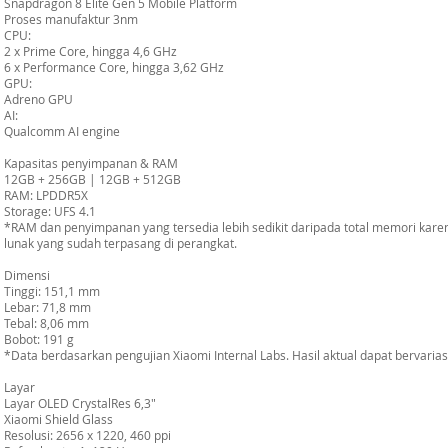
Snapdragon 8 Elite Gen 5 Mobile Platform
Proses manufaktur 3nm
CPU:
2 x Prime Core, hingga 4,6 GHz
6 x Performance Core, hingga 3,62 GHz
GPU:
Adreno GPU
AI:
Qualcomm AI engine
Kapasitas penyimpanan & RAM
12GB + 256GB | 12GB + 512GB
RAM: LPDDR5X
Storage: UFS 4.1
*RAM dan penyimpanan yang tersedia lebih sedikit daripada total memori kar
lunak yang sudah terpasang di perangkat.
Dimensi
Tinggi: 151,1 mm
Lebar: 71,8 mm
Tebal: 8,06 mm
Bobot: 191 g
*Data berdasarkan pengujian Xiaomi Internal Labs. Hasil aktual dapat bervaria
Layar
Layar OLED CrystalRes 6,3"
Xiaomi Shield Glass
Resolusi: 2656 x 1220, 460 ppi