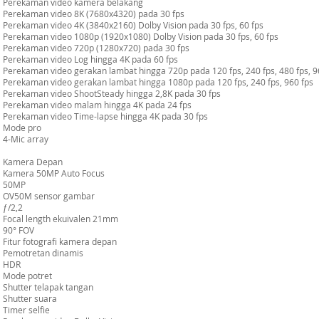
Perekaman video kamera belakang
Perekaman video 8K (7680x4320) pada 30 fps
Perekaman video 4K (3840x2160) Dolby Vision pada 30 fps, 60 fps
Perekaman video 1080p (1920x1080) Dolby Vision pada 30 fps, 60 fps
Perekaman video 720p (1280x720) pada 30 fps
Perekaman video Log hingga 4K pada 60 fps
Perekaman video gerakan lambat hingga 720p pada 120 fps, 240 fps, 480 fps, 96
Perekaman video gerakan lambat hingga 1080p pada 120 fps, 240 fps, 960 fps
Perekaman video ShootSteady hingga 2,8K pada 30 fps
Perekaman video malam hingga 4K pada 24 fps
Perekaman video Time-lapse hingga 4K pada 30 fps
Mode pro
4-Mic array
Kamera Depan
Kamera 50MP Auto Focus
50MP
OV50M sensor gambar
ƒ/2,2
Focal length ekuivalen 21mm
90° FOV
Fitur fotografi kamera depan
Pemotretan dinamis
HDR
Mode potret
Shutter telapak tangan
Shutter suara
Timer selfie