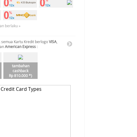
an berlaku »
 semua Kartu Kredit berlogo
VISA
,
dan
American Express
:
tambahan
cashback
Rp 810.000 *)