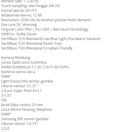
Refresh rate: 1–120 Hz
Touch sampling rate: hingga 300 Hz
Gamut warna: DCI-P3
Kedalaman warna: 12 bit
Kecerahan: 3500 nits kecerahan puncak multi-skenario
Eye-care DC dimming
Original Color PRO | Pro HDR | Wet touch technology
HDR10+, Dolby Vision
Sertifikasi TÜV Rheinland Low Blue Light (Hardware Solution)
Sertifikasi TÜV Rheinland Flicker Free
Sertifikasi TÜV Rheinland Circadian Friendly
Kamera Belakang
Lensa Optik Leica Summilux
VARIO-SUMMILUX 1:1.67-2.4/17-60 ASPH.
Kamera utama Leica
50MP
Light Fusion 950 sensor gambar
Ukuran sensor 1/1,31"
2,4 µm Super Pixel 4-in-1
ƒ/1,67
OIS
Jarak fokus setara 23 mm
Leica 60mm Floating Telephoto
50MP
Samsung JN5 sensor gambar
Ukuran sensor 1/2,75"
ƒ/2,0