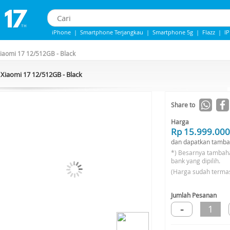
iPhone
|
Smartphone Terjangkau
|
Smartphone 5g
|
Flazz
|
I
iPhone 13
|
IPHONE 14
|
Samsung Note
iaomi 17 12/512GB - Black
Xiaomi 17 12/512GB - Black
-9%*
Share to
Harga
Rp 15.999.000
dan dapatkan tamba
*) Besarnya tambah
bank yang dipilih.
(Harga sudah terma
Jumlah Pesanan
-
1