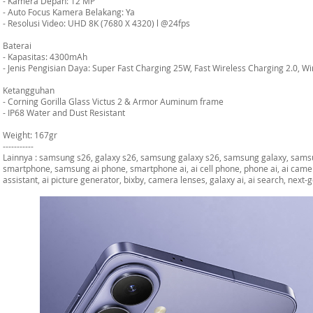
- Kamera Depan: 12 MP
- Auto Focus Kamera Belakang: Ya
- Resolusi Video: UHD 8K (7680 X 4320) l @24fps
Baterai
- Kapasitas: 4300mAh
- Jenis Pengisian Daya: Super Fast Charging 25W, Fast Wireless Charging 2.0, 
Ketangguhan
- Corning Gorilla Glass Victus 2 & Armor Auminum frame
- IP68 Water and Dust Resistant
Weight: 167gr
-----------
Lainnya : samsung s26, galaxy s26, samsung galaxy s26, samsung galaxy, sams
smartphone, samsung ai phone, smartphone ai, ai cell phone, phone ai, ai camera
assistant, ai picture generator, bixby, camera lenses, galaxy ai, ai search, next