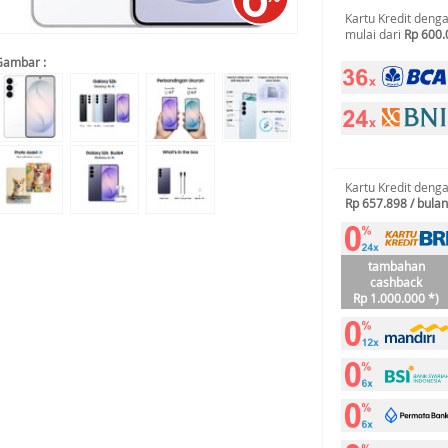
Kartu Kredit deng
mulai dari
Rp 600.
Gambar :
Kartu Kredit deng
Rp 657.898 / bulan
tambahan
cashback
Rp 1.000.000 *)