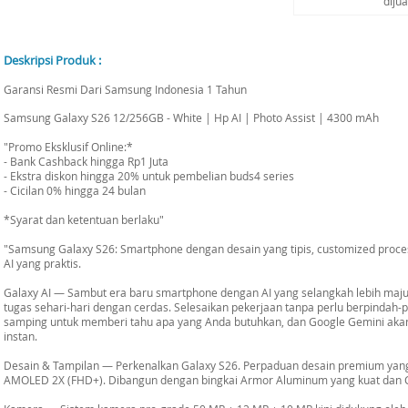
diju
Deskripsi Produk :
Garansi Resmi Dari Samsung Indonesia 1 Tahun
Samsung Galaxy S26 12/256GB - White | Hp AI | Photo Assist | 4300 mAh
"Promo Eksklusif Online:*
- Bank Cashback hingga Rp1 Juta
- Ekstra diskon hingga 20% untuk pembelian buds4 series
- Cicilan 0% hingga 24 bulan
*Syarat dan ketentuan berlaku"
"Samsung Galaxy S26: Smartphone dengan desain yang tipis, customized process
AI yang praktis.
Galaxy AI — Sambut era baru smartphone dengan AI yang selangkah lebih maj
tugas sehari-hari dengan cerdas. Selesaikan pekerjaan tanpa perlu berpindah-p
samping untuk memberi tahu apa yang Anda butuhkan, dan Google Gemini a
instan.
Desain & Tampilan — Perkenalkan Galaxy S26. Perpaduan desain premium yang 
AMOLED 2X (FHD+). Dibangun dengan bingkai Armor Aluminum yang kuat dan Co