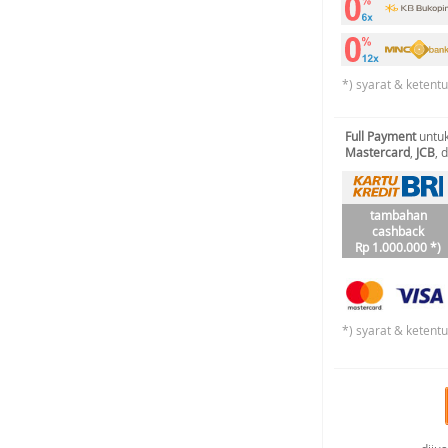
*) syarat & ketent
Full Payment
untuk
Mastercard
,
JCB
, 
tambahan
cashback
Rp 1.000.000 *)
*) syarat & ketent