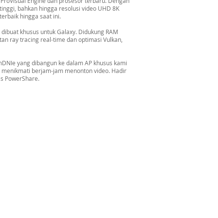
ProVisual Engine dan prosesor terbaru. Dengan
tinggi, bahkan hingga resolusi video UHD 8K
rbaik hingga saat ini.
g dibuat khusus untuk Galaxy. Didukung RAM
n ray tracing real-time dan optimasi Vulkan,
i mDNIe yang dibangun ke dalam AP khusus kami
t menikmati berjam-jam menonton video. Hadir
ess PowerShare.