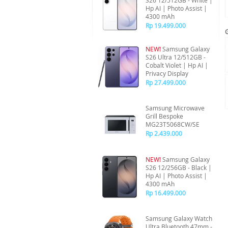
S26 12/512GB - White |
Hp AI | Photo Assist |
4300 mAh
Rp 19.499.000
NEW!
Samsung Galaxy
S26 Ultra 12/512GB -
Cobalt Violet | Hp AI |
Privacy Display
Rp 27.499.000
Samsung Microwave
Grill Bespoke
MG23T5068CW/SE
Rp 2.439.000
NEW!
Samsung Galaxy
S26 12/256GB - Black |
Hp AI | Photo Assist |
4300 mAh
Rp 16.499.000
Samsung Galaxy Watch
Ultra Bluetooth 47mm -