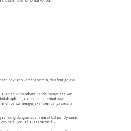
al & dikirim oleh Dinomarket.com
or, next-gen kamera sistem, dan fitur galaxy
u. Biarkan AI membantu Anda menyelesaikan
indah aplikasi, cukup tekan tombol power
kan membantu mengerjakan semuanya secara
ramping dengan layar imersif 6,3 inci Dynamic
rning® Gorilla® Glass Victus® 2.