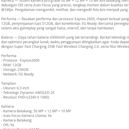
Kamera — Sistem kamera pro-grade 50 MP + 12 MP + 10 MP kini didukung oleh 
dukungan OIS serta Auto Focus yang presisi, tangkap momen dalam kualitas ter
@24fps. Pengalaman mengambil, melihat, dan mengedit foto kini menjadi yang te
Performa — Rasakan performa dari prosesor Exynos 2600, chipset terkuat yan
12GB, penyimpanan luas 512GB, dan konektivitas 5G Ready. Bersama peningkata
selami aksi gameplay yang sangat halus, imersif, dan tanpa hambatan.
Baterai — Daya tahan baterai 4300mAh yang tak tertandingi. Berkat teknolog
dan optimasi perangkat lunak, waktu penggunaan ditingkatkan agar Anda dapa
dengan Super Fast Charging 25W, Fast Wireless Charging 2.0, serta fitur Wirel
Performa
- Prosesor : Exynos2600
- RAM: 12GB
- Storage: 256GB
- Network: 5G Ready
Tampilan
- Ukuran: 6,3 inch
- Teknologi: Dynamic AMOLED 2X
- Resolusi: FHD+(2340 X 1080)
Kamera
- Kamera Belakang: 50 MP + 12 MP + 10 MP
- Auto Focus Kamera Utama: Ya
- Kamera Belakang
- OIS: Ya