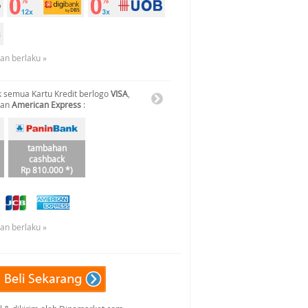
uan berlaku »
 semua Kartu Kredit berlogo
VISA
,
dan
American Express
:
tambahan
cashback
Rp 810.000 *)
uan berlaku »