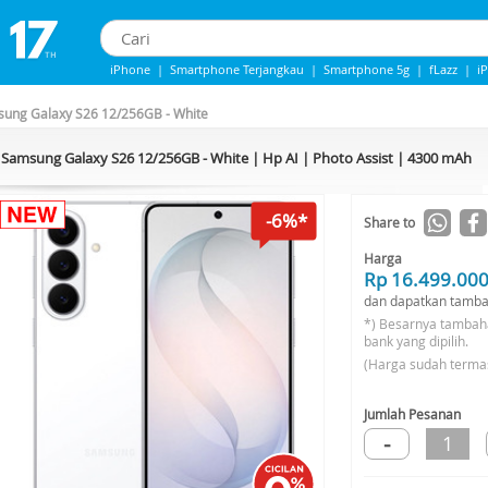
iPhone
|
Smartphone Terjangkau
|
Smartphone 5g
|
fLazz
|
i
iPhone 13
|
Iphone 14
|
Samsung Note
ung Galaxy S26 12/256GB - White
Samsung Galaxy S26 12/256GB - White | Hp AI | Photo Assist | 4300 mAh
-6%*
Share to
Harga
Rp 16.499.00
dan dapatkan tamba
*) Besarnya tambah
bank yang dipilih.
(Harga sudah terma
Jumlah Pesanan
-
1