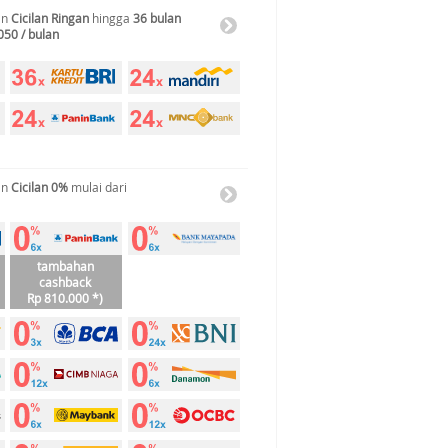
an
Cicilan Ringan
hingga
36 bulan
050 / bulan
an
Cicilan 0%
mulai dari
tambahan
cashback
Rp 810.000 *)