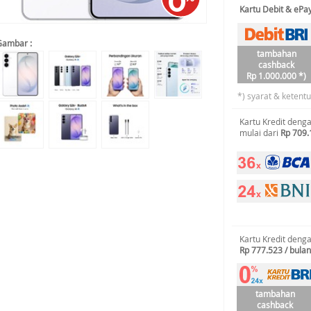
Kartu Debit & eP
Gambar :
tambahan
cashback
Rp 1.000.000 *)
*) syarat & ketent
Kartu Kredit deng
mulai dari
Rp 709.
Kartu Kredit deng
Rp 777.523 / bulan
tambahan
cashback