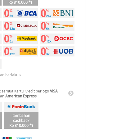
Rp 810.000 *)
uan berlaku »
 semua Kartu Kredit berlogo
VISA
,
dan
American Express
:
tambahan
cashback
Rp 810.000 *)