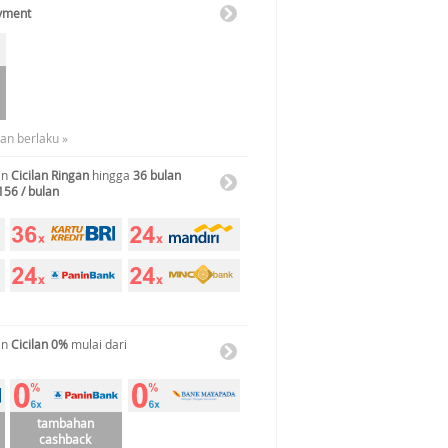
ayment
uan berlaku »
an
Cicilan Ringan
hingga
36 bulan
156 / bulan
an
Cicilan 0%
mulai dari
tambahan
cashback