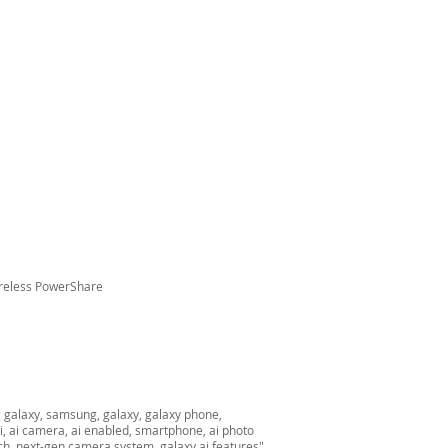
Wireless PowerShare
 galaxy, samsung, galaxy, galaxy phone,
, ai camera, ai enabled, smartphone, ai photo
arch, next-gen camera system, galaxy ai features"