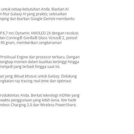
untuk setiap kebutuhan Anda. Biarkan AI
itur Galaxy AI yang praktis; selesaikan
samping dan biarkan Google Gemini membantu
f 6,7 inci Dynamic AMOLED 2X dengan resolusi
n Corning® Gorilla® Glass Victus® 2, ponsel
at 190 gram, memberikan cengkeraman
ProVisual Engine dan prosesor terbaru. Dengan
tangkap momen dalam kualitas tertinggi hingga
njadi yang terbaik hingga saat ini.
at yang dibuat khusus untuk Galaxy. Didukung
gkatan ray tracing real-time dan optimasi
oduktivitas Anda. Berkat teknologi mDNIe yang
 waktu penggunaan yang lebih lama. Kini hadir
reless Charging 2.0 dan Wireless PowerShare.