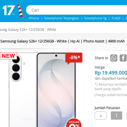
iPhone
|
Smartphone Terjangkau
|
Smartphone 5g
|
FLAZZ
|
Iphone 13
|
Samsung Note
|
Iphone 14
ung Galaxy S26+ 12/256GB - White
Samsung Galaxy S26+ 12/256GB - White | Hp AI | Photo Assist | 4900 mAh
-8%*
Share to
Harga
Rp 19.499.00
dan dapatkan tamba
*) Besarnya tambah
bank yang dipilih.
(Harga sudah terma
Jumlah Pesanan
-
1