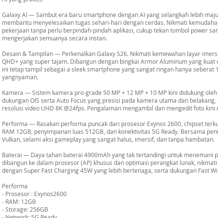
Galaxy AI — Sambut era baru smartphone dengan AI yang selangkah lebih maju 
membantu menyelesaikan tugas sehari-hari dengan cerdas. Nikmati kemudahan f
pekerjaan tanpa perlu berpindah-pindah aplikasi, cukup tekan tombol power 
mengerjakan semuanya secara instan.
Desain & Tampilan — Perkenalkan Galaxy S26. Nikmati kemewahan layar imersi
QHD+ yang super tajam. Dibangun dengan bingkai Armor Aluminum yang kuat da
ini tetap tampil sebagai a sleek smartphone yang sangat ringan hanya seber
yangnyaman.
Kamera — Sistem kamera pro-grade 50 MP + 12 MP + 10 MP kini didukung oleh 
dukungan OIS serta Auto Focus yang presisi pada kamera utama dan belakang, 
resolusi video UHD 8K @24fps. Pengalaman mengambil dan mengedit foto kini me
Performa — Rasakan performa puncak dari prosesor Exynos 2600, chipset terku
RAM 12GB, penyimpanan luas 512GB, dan konektivitas 5G Ready. Bersama penin
Vulkan, selami aksi gameplay yang sangat halus, imersif, dan tanpa hambatan.
Baterai — Daya tahan baterai 4900mAh yang tak tertandingi untuk menemani pr
dibangun ke dalam prosesor (AP) khusus dan optimasi perangkat lunak, nikmati
dengan Super Fast Charging 45W yang lebih bertenaga, serta dukungan Fast Wi
Performa
- Prosesor : Exynos2600
- RAM: 12GB
- Storage: 256GB
- Network: 5G Ready