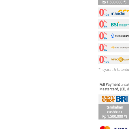
Rp 1.500.000 *)
*) syarat & ketent
Full Payment
untuk
Mastercard
,
JCB
, 
tambahan
cashback
Rp 1.500.000 *)