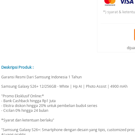
*) syarat & ketent
diju
Deskripsi Produk :
Garansi Resmi Dari Samsung Indonesia 1 Tahun
Samsung Galaxy S26+ 12/256GB - White | Hp AI | Photo Assist | 4900 mAh
"Promo Eksklusif Online:*
- Bank Cashback hingga Rp1 Juta
- Ekstra diskon hingga 20% untuk pembelian buds4 series
- Cicilan 0% hingga 24 bulan
*Syarat dan ketentuan berlaku"
"Samsung Galaxy S26+: Smartphone dengan desain yang tipis, customized proce
AI yang praktis.