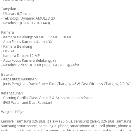
Tampilan
- Ukuran: 6,7 inch
- Teknologi: Dynamic AMOLED 2X
- Resolusi: QHD+(3120X 1440)
Kamera
- Kamera Belakang: 50 MP + 12 MP + 10 MP
- Auto Focus Kamera Utama: Ya
- Kamera Belakang
- OIS: Ya
- Kamera Depan: 12 MP
- Auto Focus Kamera Belakang: Ya
- Resolusi Video: UHD 8K (7680 X 4320) l @24fps
Baterai
- Kapasitas: 4900mAh
- Jenis Pengisian Daya: Super Fast Charging 45W, Fast Wireless Charging 2.0, 
Ketangguhan
- Corning Gorilla Glass Victus 2 & Armor Auminum frame
- IP68 Water and Dust Resistant
Weight: 190gr
-----------
Lainnya : samsung s26 plus, galaxy s26 plus, samsung galaxy s26 plus, samsung
samsung smartphone, samsung ai phone, smartphone ai, ai cell phone, phone ai
editor, ai assistant, ai picture generator, bixby, camera lenses, galaxy ai, ai se