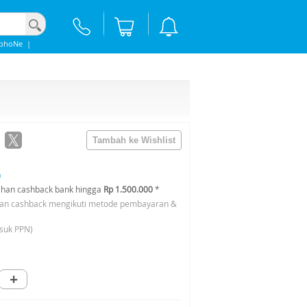
IphoNe
|
0
han cashback bank hingga
Rp 1.500.000
*
an cashback mengikuti metode pembayaran &
suk PPN)
+