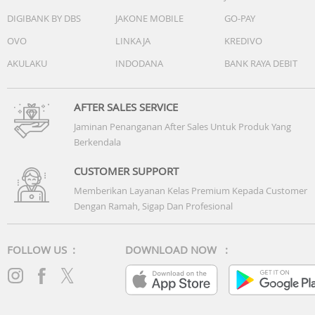
- Kamera Depan: 12 MP
DIGIBANK BY DBS
JAKONE MOBILE
GO-PAY
- Auto Focus Kamera Belakang: Ya
- Resolusi Video: UHD 8K (7680 X 4320) l @24fps
OVO
LINKAJA
KREDIVO
AKULAKU
INDODANA
BANK RAYA DEBIT
Baterai
- Kapasitas: 5000mAh
- Jenis Pengisian Daya: Super Fast Charging 60W, Fast
AFTER SALES SERVICE
Wireless Charging 2.0, Wireless PowerShare
Jaminan Penanganan After Sales Untuk Produk Yang
Berkendala
Ketangguhan
- Corning Gorilla Glass Victus 2 & Armor Auminum frame
CUSTOMER SUPPORT
- IP68 Water and Dust Resistant
Memberikan Layanan Kelas Premium Kepada Customer
Dengan Ramah, Sigap Dan Profesional
Weight: 214gr
-----------
Lainnya : samsung s26 ultra, galaxy s26 ultra, samsung
FOLLOW US :
DOWNLOAD NOW :
galaxy s26 ultra, samsung galaxy, samsung, galaxy, galaxy
phone, samsung smartphone, samsung ai phone,
smartphone ai, ai cell phone, phone ai, ai camera, ai
enabled, smartphone, ai photo editor, ai assistant, ai