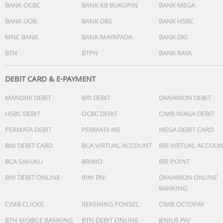
Berkat optimasi perangkat lunak cerdas, nikmati waktu
BANK OCBC
BANK KB BUKOPIN
BANK MEGA
penggunaan yang jauh lebih lama. Kini hadir dengan Sup
BANK UOB
BANK DBS
BANK HSBC
Fast Charging 60W yang super cepat, serta dukungan Fas
Wireless Charging 2.0 dan Wireless PowerShare.
MNC BANK
BANK MAYAPADA
BANK DKI
BTN
BTPN
BANK RAYA
Performa
- Prosesor : Snapdragon 8 Elite Gen 5 for Galaxy
- RAM: 12GB
DEBIT CARD & E-PAYMENT
- Storage: 512GB
MANDIRI DEBIT
BRI DEBIT
DANAMON DEBIT
- Network: 5G Ready
HSBC DEBIT
OCBC DEBIT
CIMB NIAGA DEBIT
Tampilan
PERMATA DEBIT
PERMATA ME
MEGA DEBIT CARD
- Ukuran: 6,9 inch
- Teknologi: Dynamic AMOLED 2X, 1-120Hz
BNI DEBIT CARD
BCA VIRTUAL ACCOUNT
BRI VIRTUAL ACCOU
- Resolusi: QHD+(2340 X 1080)
BCA SAKUKU
BRIMO
BRI POINT
Kamera
BNI DEBIT ONLINE
IPAY BNI
DANAMON ONLINE
- Kamera Belakang: 200 MP + 50 MP + 10 MP +50 MP
BANKING
- Auto Focus Kamera Utama: Ya
CIMB CLICKS
REKENING PONSEL
CIMB OCTOPAY
- Kamera Belakang
- OIS: Ya
BTN MOBILE BANKING
BTN DEBIT ONLINE
JENIUS PAY