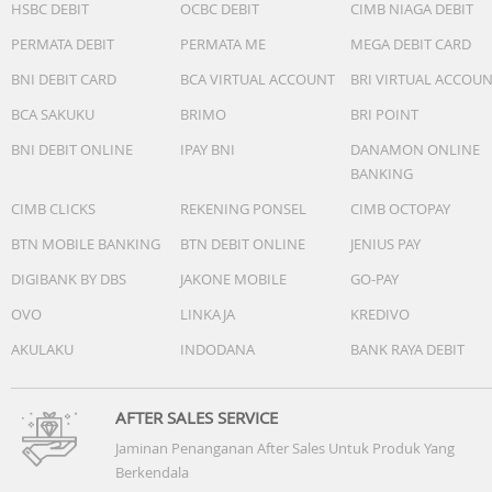
- Size: 6.7 inch
HSBC DEBIT
OCBC DEBIT
CIMB NIAGA DEBIT
- Technology: Super AMOLED 120Hz (1,900 nits)
PERMATA DEBIT
PERMATA ME
MEGA DEBIT CARD
- Resolution: FHD+
- Dimension: 161.6 × 76.9 x 6.9 mm
BNI DEBIT CARD
BCA VIRTUAL ACCOUNT
BRI VIRTUAL ACCOU
- Weight: 179 g
BCA SAKUKU
BRIMO
BRI POINT
Camera
BNI DEBIT ONLINE
IPAY BNI
DANAMON ONLINE
- Rear Camera Resolution: 50MP + 12MP + 5MP
BANKING
- Main Camera Auto Focus: Yes
CIMB CLICKS
REKENING PONSEL
CIMB OCTOPAY
- Main Camera OIS: Yes
- Zoom: Digital Zoom up to 10x
BTN MOBILE BANKING
BTN DEBIT ONLINE
JENIUS PAY
- Front Camera Resolution: 12 MP
DIGIBANK BY DBS
JAKONE MOBILE
GO-PAY
- Front Camera Auto Focus: Yes
- Video Resolution: UHD 4K (3840 x 2160) | @30fps
OVO
LINKAJA
KREDIVO
AKULAKU
INDODANA
BANK RAYA DEBIT
Connectivity
-USB Interface: USB Type-C (USB 2.0)
- Bluetooth Version: Bluetooth v6.0
AFTER SALES SERVICE
- NFC: Yes
Jaminan Penanganan After Sales Untuk Produk Yang
- SIM Tray: Dual-SIM & eSIM
Berkendala