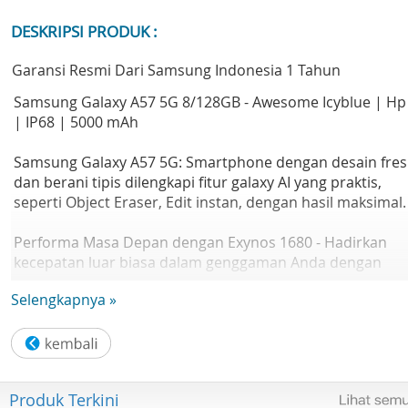
DESKRIPSI PRODUK :
Garansi Resmi Dari Samsung Indonesia 1 Tahun
Samsung Galaxy A57 5G 8/128GB - Awesome Icyblue | Hp 
| IP68 | 5000 mAh
Samsung Galaxy A57 5G: Smartphone dengan desain fre
dan berani tipis dilengkapi fitur galaxy AI yang praktis,
seperti Object Eraser, Edit instan, dengan hasil maksimal.
Performa Masa Depan dengan Exynos 1680 - Hadirkan
kecepatan luar biasa dalam genggaman Anda dengan
prosesor Exynos 1680. Didukung pilihan RAM hingga 12G
Selengkapnya »
dan penyimpanan internal hingga 256GB, Galaxy A57 5G
dirancang untuk menangani beban kerja berat dan
multitasking tanpa hambatan, memberikan performa ya
efisien untuk gaya hidup digital Anda.
Produk Terkini
Desain Ultra Slim dengan Layar Super AMOLED 1,900 Nits