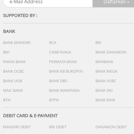
- Smart Editing: Sempurnakan foto dengan Best Face, My
Filter, AI Select, Auto Trim, dan Edit Suggestion.
SUPPORTED BY :
- Seamless Communication: Komunikasi lintas bahasa
menjadi mudah dengan Call Captions, Tran & Translation,
serta fitur Read Aloud.
BANK
Daya Tahan Ekstra dan Keamanan Terjamin - Ditenagai
BANK MANDIRI
BCA
BRI
baterai 5,000 mAh dengan 45W Super Fast Charging, And
BNI
CIMB NIAGA
BANK DANAMON
siap beraktivitas lebih lama tanpa sering mengisi daya.
Dilengkapi dengan Samsung Knox Vault untuk keamanan
PANIN BANK
PERMATA BANK
MAYBANK
data tingkat tinggi, sertifikasi IP68 yang tahan air dan deb
BANK OCBC
BANK KB BUKOPIN
BANK MEGA
serta jaminan 6x OS Update untuk memastikan perangka
BANK UOB
BANK DBS
BANK HSBC
Anda selalu relevan hingga 6 tahun ke depan.
MNC BANK
BANK MAYAPADA
BANK DKI
Performance
BTN
BTPN
BANK RAYA
- Exynos 1680
- RAM: 8GB / 12GB
- Storage: 128GB / 256GB
DEBIT CARD & E-PAYMENT
- Network: 5G
MANDIRI DEBIT
BRI DEBIT
DANAMON DEBIT
- Display