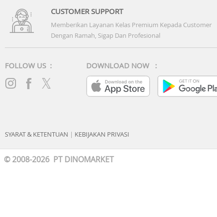
Battery
CUSTOMER SUPPORT
- Capacity: 5,000 mAh
Memberikan Layanan Kelas Premium Kepada Customer
- Charging: 45W Super Fast Charging
Dengan Ramah, Sigap Dan Profesional
Awesome Intelligence
- Circle to Search (CTS)
FOLLOW US :
DOWNLOAD NOW :
- Best Face
- My Filter
- AI Select
- Auto Trim
- Edit Suggestion
- Read Aloud
- Call Captions
SYARAT & KETENTUAN
|
KEBIJAKAN PRIVASI
- Tran & Translation
© 2008-2026 PT DINOMARKET
Others
Durability: IP68 (Water & Dust Resistance)
- Security: Samsung Knox Vault & On-screen Fingerprint
- Materials: Glass Materials
- OS: One UI 8.5 (Support 6x OS Update & 6 Years Security