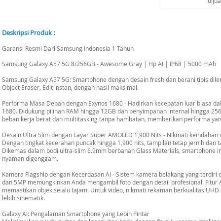
diju
Deskripsi Produk :
Garansi Resmi Dari Samsung Indonesia 1 Tahun
Samsung Galaxy A57 5G 8/256GB - Awesome Gray | Hp AI | IP68 | 5000 mAh
Samsung Galaxy A57 5G: Smartphone dengan desain fresh dan berani tipis dilengk
Object Eraser, Edit instan, dengan hasil maksimal.
Performa Masa Depan dengan Exynos 1680 - Hadirkan kecepatan luar biasa 
1680. Didukung pilihan RAM hingga 12GB dan penyimpanan internal hingga 25
beban kerja berat dan multitasking tanpa hambatan, memberikan performa yang 
Desain Ultra Slim dengan Layar Super AMOLED 1,900 Nits - Nikmati keindahan 
Dengan tingkat kecerahan puncak hingga 1,900 nits, tampilan tetap jernih dan t
Dikemas dalam bodi ultra-slim 6.9mm berbahan Glass Materials, smartphone 
nyaman digenggam.
Kamera Flagship dengan Kecerdasan AI - Sistem kamera belakang yang terdiri 
dan 5MP memungkinkan Anda mengambil foto dengan detail profesional. Fitur
memastikan objek selalu tajam. Untuk video, nikmati rekaman berkualitas UHD 
lebih sinematik.
Galaxy AI: Pengalaman Smartphone yang Lebih Pintar