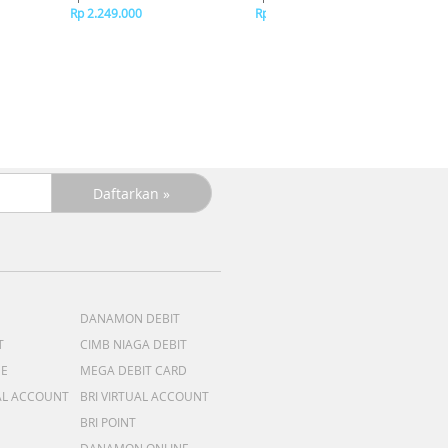
Rp 2.249.000
Rp 2.249.000
+C
R
DANAMON DEBIT
T
CIMB NIAGA DEBIT
ME
MEGA DEBIT CARD
AL ACCOUNT
BRI VIRTUAL ACCOUNT
BRI POINT