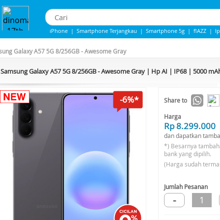
iPhone
|
Smartphone Terjangkau
|
Smartphone 5g
|
flAZZ
|
I
iPhone 13
|
IPHONE 14
|
Samsung Note
ung Galaxy A57 5G 8/256GB - Awesome Gray
Samsung Galaxy A57 5G 8/256GB - Awesome Gray | Hp AI | IP68 | 5000 mA
-6%*
Share to
Harga
Rp 8.299.000
dan dapatkan tamba
*) Besarnya tambah
bank yang dipilih.
(Harga sudah terma
Jumlah Pesanan
-
1