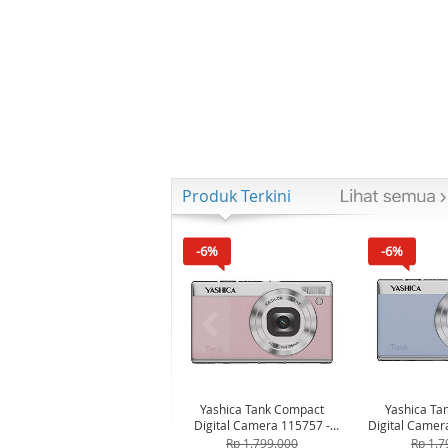
Produk Terkini
-6%
-6%
Yashica Tank Compact
Yashica Ta
Digital Camera 115757 -
Digital Camer
Pink Marshmallow
Bl
Rp 1.799.000
Rp 1.7