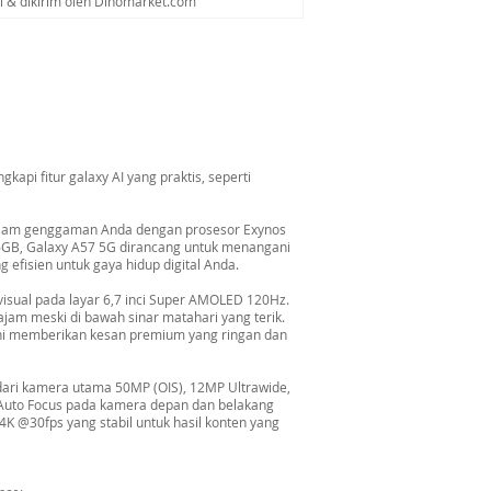
al & dikirim oleh Dinomarket.com
api fitur galaxy AI yang praktis, seperti
dalam genggaman Anda dengan prosesor Exynos
6GB, Galaxy A57 5G dirancang untuk menangani
efisien untuk gaya hidup digital Anda.
visual pada layar 6,7 inci Super AMOLED 120Hz.
ajam meski di bawah sinar matahari yang terik.
ini memberikan kesan premium yang ringan dan
dari kamera utama 50MP (OIS), 12MP Ultrawide,
 Auto Focus pada kamera depan dan belakang
4K @30fps yang stabil untuk hasil konten yang