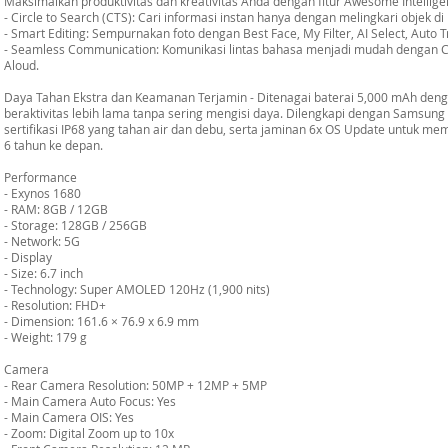
Maksimalkan produktivitas dan kreativitas Anda dengan fitur Awesome Intellige
- Circle to Search (CTS): Cari informasi instan hanya dengan melingkari objek di 
- Smart Editing: Sempurnakan foto dengan Best Face, My Filter, AI Select, Auto T
- Seamless Communication: Komunikasi lintas bahasa menjadi mudah dengan Call
Aloud.
Daya Tahan Ekstra dan Keamanan Terjamin - Ditenagai baterai 5,000 mAh deng
beraktivitas lebih lama tanpa sering mengisi daya. Dilengkapi dengan Samsung 
sertifikasi IP68 yang tahan air dan debu, serta jaminan 6x OS Update untuk me
6 tahun ke depan.
Performance
- Exynos 1680
- RAM: 8GB / 12GB
- Storage: 128GB / 256GB
- Network: 5G
- Display
- Size: 6.7 inch
- Technology: Super AMOLED 120Hz (1,900 nits)
- Resolution: FHD+
- Dimension: 161.6 × 76.9 x 6.9 mm
- Weight: 179 g
Camera
- Rear Camera Resolution: 50MP + 12MP + 5MP
- Main Camera Auto Focus: Yes
- Main Camera OIS: Yes
- Zoom: Digital Zoom up to 10x