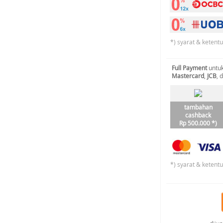
*) syarat & ketent
Full Payment
untuk
Mastercard
,
JCB
, 
tambahan
cashback
Rp 500.000 *)
*) syarat & ketent