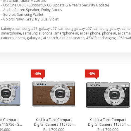
- Materials: Glass Materials
- OS: One UI 8.5 (Support 6x OS Update & 6 Years Security Update)
- Audio: Stereo Speaker, Dolby Atmos
- Service: Samsung Wallet
- Colors: Navy, Gray, Icy Blue, Violet
Lainnya: samsung a57, galaxy a57, samsung galaxy a57, samsung galaxy, sams
smartphone, samsung ai phone, smartphone ai, ai cell phone, phone ai, ai camer
camera lenses, galaxy ai, ai search, circle to search, 45W fast charging, IP68 wa
-6%
-6%
nk Compact
Yashica Tank Compact
Yashica Tank Compact
a 115756 - Sky
Digital Camera 115755 -
Digital Camera 115754 -
ue
Brown
Black
99.000
Rp 1.799.000
Rp 1.799.000