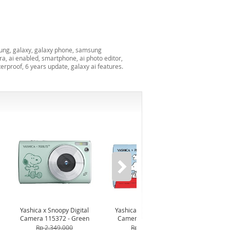
ung, galaxy, galaxy phone, samsung
a, ai enabled, smartphone, ai photo editor,
terproof, 6 years update, galaxy ai features.
-7%*
Yashica x Snoopy Digital
Yashica x Snoopy Digital
AndaSe
Camera 115372 - Green
Camera 115371 - Blue
Premi
Ch
Rp 2.349.000
Rp 2.349.000
R