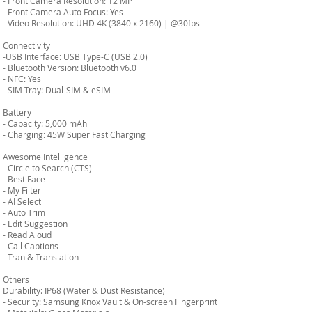
- Front Camera Resolution: 12 MP
- Front Camera Auto Focus: Yes
- Video Resolution: UHD 4K (3840 x 2160) | @30fps
Connectivity
-USB Interface: USB Type-C (USB 2.0)
- Bluetooth Version: Bluetooth v6.0
- NFC: Yes
- SIM Tray: Dual-SIM & eSIM
Battery
- Capacity: 5,000 mAh
- Charging: 45W Super Fast Charging
Awesome Intelligence
- Circle to Search (CTS)
- Best Face
- My Filter
- AI Select
- Auto Trim
- Edit Suggestion
- Read Aloud
- Call Captions
- Tran & Translation
Others
Durability: IP68 (Water & Dust Resistance)
- Security: Samsung Knox Vault & On-screen Fingerprint