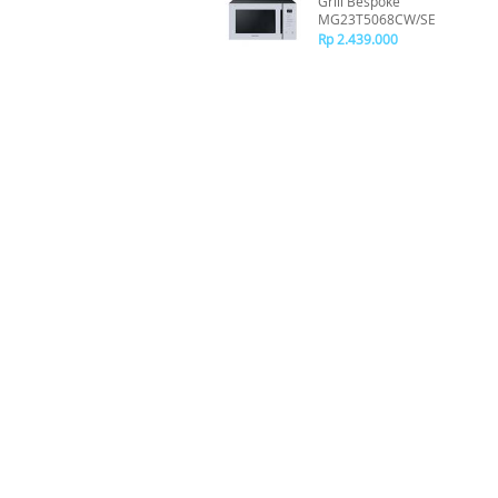
Grill Bespoke
MG23T5068CW/SE
Rp 2.439.000