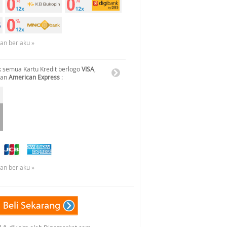
uan berlaku »
 semua Kartu Kredit berlogo
VISA
,
dan
American Express
:
uan berlaku »