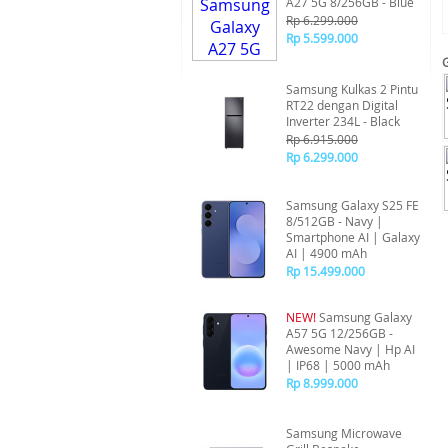
A27 5G 8/256GB - Blue
Rp 6.299.000
Rp 5.599.000
Samsung Kulkas 2 Pintu
RT22 dengan Digital
Inverter 234L - Black
Rp 6.915.000
Rp 6.299.000
Samsung Galaxy S25 FE
8/512GB - Navy |
Smartphone AI | Galaxy
AI | 4900 mAh
Rp 15.499.000
NEW!
Samsung Galaxy
A57 5G 12/256GB -
Awesome Navy | Hp AI
| IP68 | 5000 mAh
Rp 8.999.000
Samsung Microwave