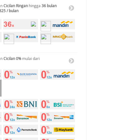
an
Cicilan Ringan
hingga
36 bulan
825 / bulan
an
Cicilan 0%
mulai dari