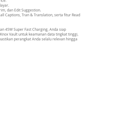
nce:
layar.
rim, dan Edit Suggestion.
 Captions, Tran & Translation, serta fitur Read
an 45W Super Fast Charging, Anda siap
Knox Vault untuk keamanan data tingkat tinggi,
mastikan perangkat Anda selalu relevan hingga